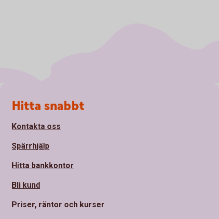
Sidfot
Hitta snabbt
Kontakta oss
Spärrhjälp
Hitta bankkontor
Bli kund
Priser, räntor och kurser