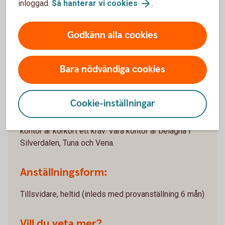
inloggad.
Så hanterar vi cookies
.
vi hoppas att du vill vara en del av bankens framtid!
Svenskt Kvalitetsindex har under de senaste åren
Godkänn alla cookies
konstaterat att Sparbankerna har Sveriges nöjdaste
privat-och företagskunder, vilket är ett fint kvitto på
att vi levererar värde till våra kunder.
Bara nödvändiga cookies
Placering:
Cookie-inställningar
Då arbetet kräver att du kan förflytta dig mellan våra
kontor är körkort ett krav. Våra kontor är belägna i
Silverdalen, Tuna och Vena.
Anställningsform:
Tillsvidare, heltid (inleds med provanställning 6 mån)
Vill du veta mer?