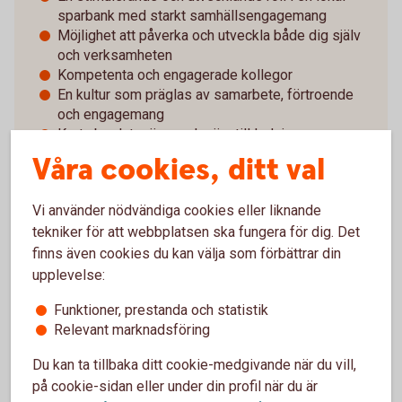
sparbank med starkt samhällsengagemang
Möjlighet att påverka och utveckla både dig själv
och verksamheten
Kompetenta och engagerade kollegor
En kultur som präglas av samarbete, förtroende
och engagemang
Korta beslutsvägar och nära till ledning
Konkurrenskraftiga villkor och goda förmåner
Våra cookies, ditt val
Om Lönneberga-Tuna-Vena
Vi använder nödvändiga cookies eller liknande
Sparbank
tekniker för att webbplatsen ska fungera för dig. Det
finns även cookies du kan välja som förbättrar din
Vi vet att namnet är långt, men det är även vår
upplevelse:
historia. Lönneberga-Tuna-Vena Sparbank är en
Funktioner, prestanda och statistik
traditionell Sparbank med stark lokal förankring, hög
Relevant marknadsföring
tillgänglighet och mycket god service. Sedan 1881
har vi verkat i och för bygden. Vi är idag 15 anställda
Du kan ta tillbaka ditt cookie-medgivande när du vill,
och banken har kontor i Silverdalen, Tuna och Vena.
på cookie-sidan eller under din profil när du är
Varje medarbetare är en viktig del av vår helhet och