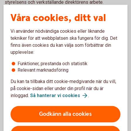
styrelsens och verkställande direktörens arbete.
Styrelsens ordförande har en särställning inom styrelsen
Våra cookies, ditt val
med särskilt ansvar för att styrelsens arbete är väl
organiserat och bedrivs effektivt och att styrelsen fullgör
Vi använder nödvändiga cookies eller liknande
sina uppgifter. Ordförande ser bl. a. till att styrelsen erhåller
tekniker för att webbplatsen ska fungera för dig. Det
tillfredsställande information och beslutsunderlag för sitt
finns även cookies du kan välja som förbättrar din
arbete, samt att styrelsen årligen för en utvärderingen av
upplevelse:
sitt och VD:s arbete. Härutöver gör ordföranden en egen
utvärdering genom samtal med styrelseledamöter.
Funktioner, prestanda och statistik
Relevant marknadsföring
De ärenden som behandlas i styrelsen följer i huvudsak av
Du kan ta tillbaka ditt cookie-medgivande när du vill,
sparbankslagen och styrelsens arbetsordning. Styrelsen
på cookie-sidan eller under din profil när du är
främsta uppgift, förutom att utse styrelseordförande och
inloggad.
Så hanterar vi
cookies
.
VD, är att fastställa sparbankens strategi, verksamhetsplan
och prognos inklusive kapitalbehov, följa den ekonomiska
utvecklingen, fastställa/ompröva policies/instruktioner för
Godkänn alla cookies
verksamheten, behandla kreditengagemang, samt som ett
led i styrelsens ansvar för den interna kontrollen och
riskhanteringen behandla rapporter härom. Styrelsen