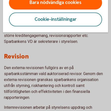
Bara nödvändiga cookies
genomför styrelseseminarium där sparbankens interna
kapitalutvärdering behandlas. Vid styrelsesammanträdena
har bl. a. behandlats års- och delårsbokslut, riskanalys,
Cookie-inställningar
strategiplan, verksamhetsplan, prognos för kommande år,
policies inom olika riskområden, delegeringsinstruktioner,
större kreditengagemang, revisionsrapporter etc.
Sparbankens VD är sekreterare i styrelsen.
Revision
Den externa revisionen fullgörs av en på
sparbanksstämman vald auktoriserad revisor. Genom den
externa revisionen granskas sparbankens organisation
utifrån styrning, riskhantering och kontroll samt
tillförlitligheten och effektiviteten i den finansiella
rapporteringen.
Internrevisionen arbetar på styrelsens uppdrag och