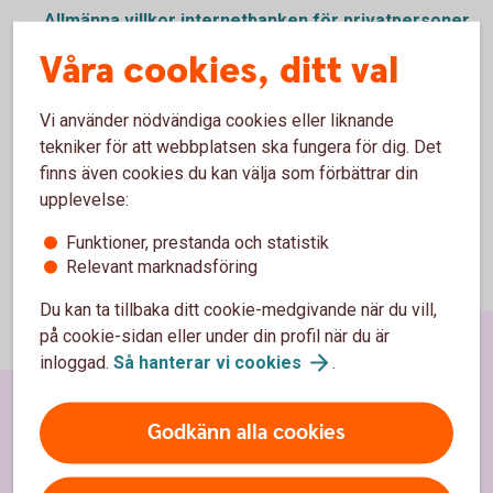
Allmänna villkor internetbanken för privatpersoner
(pdf)
Våra cookies, ditt val
Särskilda villkor internetbanken för företag (pdf)
Vi använder nödvändiga cookies eller liknande
tekniker för att webbplatsen ska fungera för dig. Det
finns även cookies du kan välja som förbättrar din
upplevelse:
Funktioner, prestanda och statistik
Relevant marknadsföring
Du kan ta tillbaka ditt cookie-medgivande när du vill,
på cookie-sidan eller under din profil när du är
inloggad.
Så hanterar vi
cookies
.
Godkänn alla cookies
Sidfot
Hitta snabbt