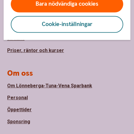
Kontakta oss
Bara nödvändiga cookies
Spärrhjälp
Cookie-inställningar
Hitta bankkontor
Bli kund
Priser, räntor och kurser
Om oss
Om Lönneberga-Tuna-Vena Sparbank
Personal
Öppettider
Sponsring