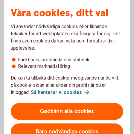
Unga 18-21
år
Våra cookies, ditt val
Vi använder nödvändiga cookies eller liknande
tekniker för att webbplatsen ska fungera för dig. Det
finns även cookies du kan välja som förbättrar din
upplevelse:
Funktioner, prestanda och statistik
Relevant marknadsföring
Du kan ta tillbaka ditt cookie-medgivande när du vill,
på cookie-sidan eller under din profil när du är
Students studying together
inloggad.
Så hanterar vi
cookies
.
Student
Du som studerar på högskola eller universitet kan få
Godkänn alla cookies
kostnadsfritt konto, bankkort, kreditkort, app,
internetbank och Swish.
Bara nödvändiga cookies