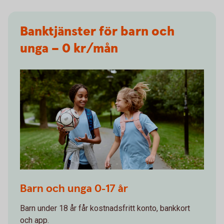
Banktjänster för barn och
unga – 0 kr/mån
Two kids walking to soccer practice
Barn och unga 0-17 år
Barn under 18 år får kostnadsfritt konto, bankkort
och app.