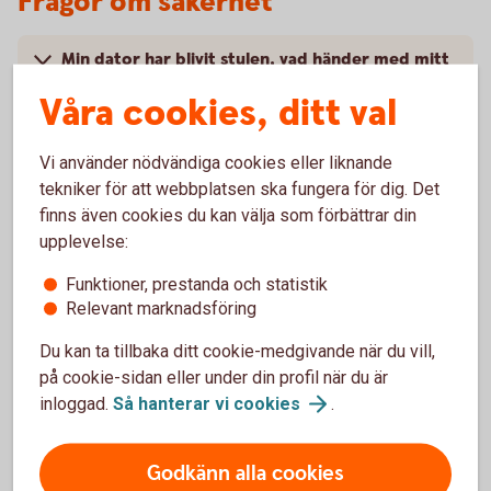
Frågor om säkerhet
Min dator har blivit stulen, vad händer med mitt
BankID?
Våra cookies, ditt val
Min dator är trasig och ska på service, vad
Vi använder nödvändiga cookies eller liknande
händer med mitt BankID?
tekniker för att webbplatsen ska fungera för dig. Det
finns även cookies du kan välja som förbättrar din
Hur säkert är BankID på fil?
upplevelse:
Funktioner, prestanda och statistik
Hur kan jag säkert logga ut när jag har använt
Relevant marknadsföring
BankID?
Du kan ta tillbaka ditt cookie-medgivande när du vill,
Kan det finnas kvar information på datorn om
på cookie-sidan eller under din profil när du är
ärenden jag utfört med mitt BankID?
inloggad.
Så hanterar vi
cookies
.
Godkänn alla cookies