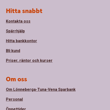
Sidfot
Hitta snabbt
Kontakta oss
Spärrhjälp
Hitta bankkontor
Bli kund
Priser, räntor och kurser
Om oss
Om Lönneberga-Tuna-Vena Sparbank
Personal
Öppettider