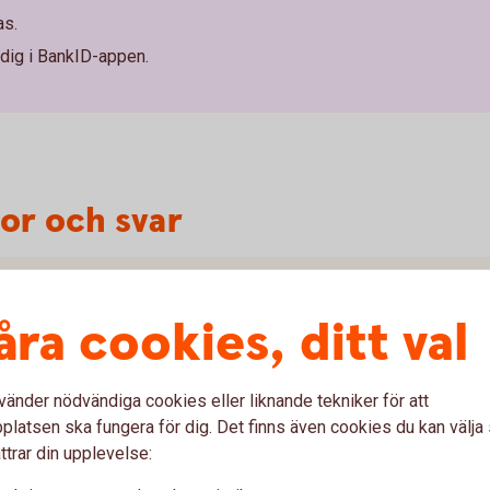
as.
 dig i BankID-appen.
gor och svar
nloggning och signering?
åra cookies, ditt val
av QR-kod?
nktionen?
vänder nödvändiga cookies eller liknande tekniker för att
latsen ska fungera för dig. Det finns även cookies du kan välj
ttrar din upplevelse: