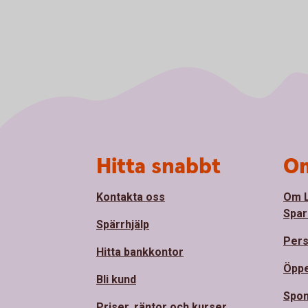
Sidfot
Hitta snabbt
Om
Kontakta oss
Om 
Spar
Spärrhjälp
Pers
Hitta bankkontor
Öppe
Bli kund
Spon
Priser, räntor och kurser