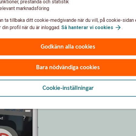
ing?
Mobilt BankID
unktioner, prestanda och statistik
elevant marknadsföring
r in, i internetbanken och
Vill du skaffa Mobilt BankID el
n ta tillbaka ditt cookie-medgivande när du vill, på cookie-sidan 
 din profil när du är inloggad.
Så hanterar vi
cookies
.
Mobilt BankID - identifiera d
Godkänn alla cookies
Bara nödvändiga cookies
r skanna, visa och skapa QR-
Cookie-inställningar