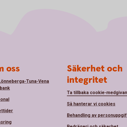
 oss
Säkerhet och
integritet
Lönneberga-Tuna-Vena
bank
Ta tillbaka cookie-medgiva
onal
Så hanterar vi cookies
ttider
Behandling av personuppgif
sring
Bedrägeri och säkerhet