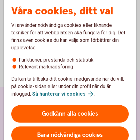
Avbeställning av din resa
Våra cookies, ditt val
Vi använder nödvändiga cookies eller liknande
tekniker för att webbplatsen ska fungera för dig. Det
finns även cookies du kan välja som förbättrar din
upplevelse:
Funktioner, prestanda och statistik
Relevant marknadsföring
Du kan ta tillbaka ditt cookie-medgivande när du vill,
på cookie-sidan eller under din profil när du är
inloggad.
Så hanterar vi
cookies
.
Sidfot
Hitta snabbt
Godkänn alla cookies
Kontakta oss
Bara nödvändiga cookies
Spärrhjälp