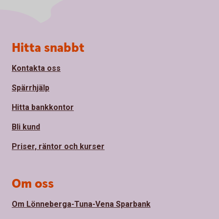
Sidfot
Hitta snabbt
Kontakta oss
Spärrhjälp
Hitta bankkontor
Bli kund
Priser, räntor och kurser
Om oss
Om Lönneberga-Tuna-Vena Sparbank