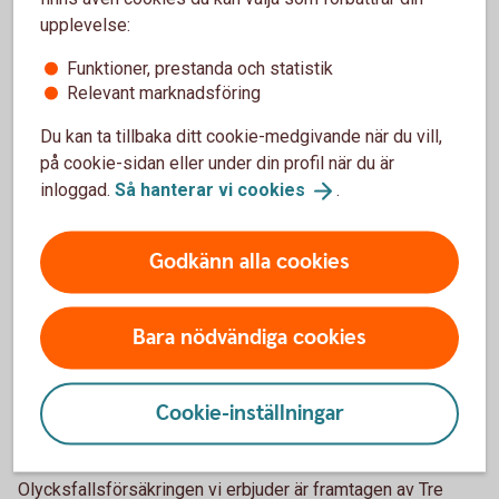
olycksfallsförsäkringen?
upplevelse:
Måste jag besvara frågor om min hälsa för att få
Funktioner, prestanda och statistik
en olycksfallsförsäkring?
Relevant marknadsföring
Du kan ta tillbaka ditt cookie-medgivande när du vill,
Ersätter försäkringen vid dödsfall?
på cookie-sidan eller under din profil när du är
inloggad.
Så hanterar vi
cookies
.
Hur anmäler jag skada?
Godkänn alla cookies
Hur avslutar jag min försäkring?
Produktfakta och villkor
Bara nödvändiga cookies
Cookie-inställningar
Vi är försäkringsförmedlare
Olycksfallsförsäkringen vi erbjuder är framtagen av Tre