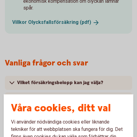
ekonomisk kompensation om olyckan lämnar
spår.
Villkor Olycksfallsförsäkring
(pdf)
Vanliga frågor och svar
Vilket försäkringsbelopp kan jag välja?
Vad kostar olycksfallsförsäkringen?
Våra cookies, ditt val
Hur länge kan jag ha min olycksfallsförsäkring?
Vi använder nödvändiga cookies eller liknande
tekniker för att webbplatsen ska fungera för dig. Det
Kan jag få ersättning för ärr från
finns även cookies du kan välja som förbättrar din