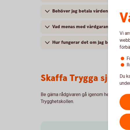
Behöver jag betala vården själv och
V
Vad menas med vårdgaranti?
Vi an
webbp
Hur fungerar det om jag behöver läk
förbä
F
R
Skaffa Trygga sjukvå
Du ka
under
Be gärna rådgivaren gå igenom hela ditt fö
Trygghetskollen.