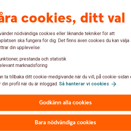
 sedan begära ersättning från försäkringen?
åra cookies, ditt val
vänder nödvändiga cookies eller liknande tekniker för att
latsen ska fungera för dig. Det finns även cookies du kan välj
arvård när jag är utomlands?
ttrar din upplevelse:
unktioner, prestanda och statistik
elevant marknadsföring
rdsförsäkring
n ta tillbaka ditt cookie-medgivande när du vill, på cookie-sidan 
 din profil när du är inloggad.
Så hanterar vi
cookies
.
rsäkringsbehov genom att göra
Godkänn alla cookies
Bara nödvändiga cookies