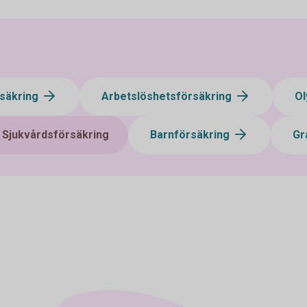
rsäkring
Arbetslöshetsförsäkring
Ol
Sjukvårdsförsäkring
Barnförsäkring
Gr