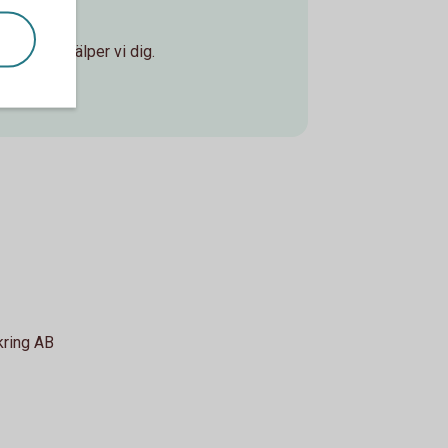
ontor så hjälper vi dig.
ring AB