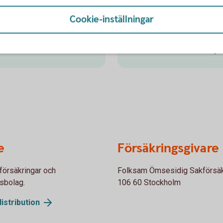
Besök oss
Cookie-inställningar
r och röda dagar.
Välkommen till ett av våra k
Hitta ditt
bankkontor
e
Försäkringsgivare
örsäkringar och
Folksam Ömsesidig Sakförsäk
gsbolag.
106 60 Stockholm
istribution