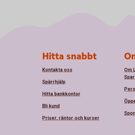
Sidfot
Hitta snabbt
Om
Kontakta oss
Om 
Spar
Spärrhjälp
Pers
Hitta bankkontor
Öppe
Bli kund
Spon
Priser, räntor och kurser