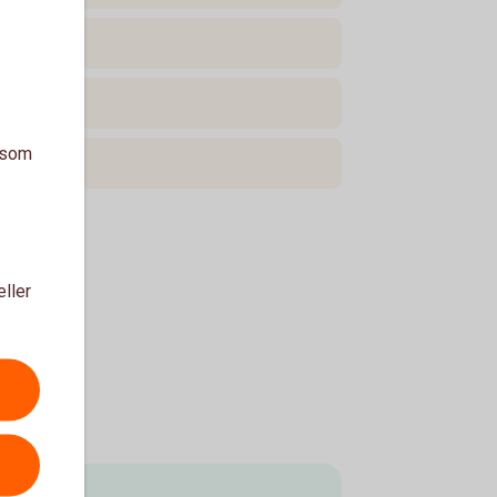
a som
eller