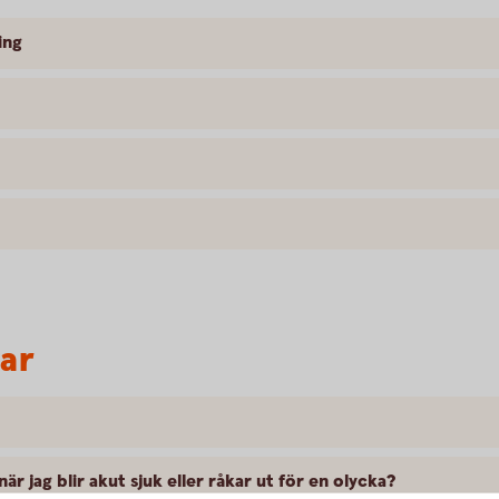
ing
var
är jag blir akut sjuk eller råkar ut för en olycka?