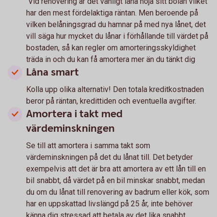
Vid renovering är det vanligt låna höja sitt bolån vilket
har den mest fördelaktiga räntan. Men beroende på
vilken belåningsgrad du hamnar på med nya lånet, det
vill säga hur mycket du lånar i förhållande till värdet på
bostaden, så kan regler om amorteringsskyldighet
träda in och du kan få amortera mer än du tänkt dig
Låna smart
Kolla upp olika alternativ! Den totala kreditkostnaden
beror på räntan, kredittiden och eventuella avgifter.
Amortera i takt med
värdeminskningen
Se till att amortera i samma takt som
värdeminskningen på det du lånat till. Det betyder
exempelvis att det är bra att amortera av ett lån till en
bil snabbt, då värdet på en bil minskar snabbt, medan
du om du lånat till renovering av badrum eller kök, som
har en uppskattad livslängd på 25 år, inte behöver
känna dig stressad att betala av det lika snabbt.