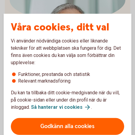
Våra cookies, ditt val
Arturo Arques
Privatekonom
Vi använder nödvändiga cookies eller liknande
tekniker för att webbplatsen ska fungera för dig. Det
finns även cookies du kan välja som förbättrar din
upplevelse:
Räkneexempel bolån
Funktioner, prestanda och statistik
Relevant marknadsföring
Ett lånebelopp på 1 000 000 kronor, till 3,89 %
Du kan ta tillbaka ditt cookie-medgivande när du vill,
ränta (3 mån bunden, listränta senast ändrad
på cookie-sidan eller under din profil när du är
2026-05-29), med rak amortering
inloggad.
Så hanterar vi
cookies
.
återbetalningstid 50 år, effektiv ränta: 3,96 % (ej
Nyckelkund 3,96 %).
Första månadsbetalningen inklusive amortering
Godkänn alla cookies
är 4 908 kronor, sista månadsbetalningen