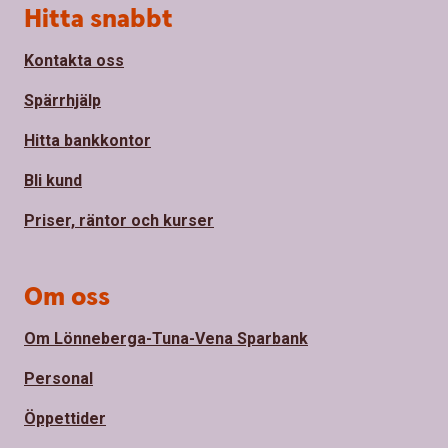
Sidfot
Hitta snabbt
Kontakta oss
Spärrhjälp
Hitta bankkontor
Bli kund
Priser, räntor och kurser
Om oss
Om Lönneberga-Tuna-Vena Sparbank
Personal
Öppettider