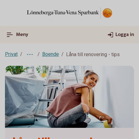
Meny
Logga in
Privat
Boende
Låna till renovering - tips