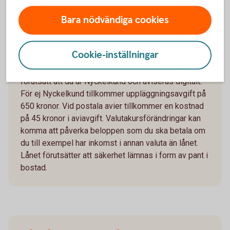
inklusive amortering är 1 672 kronor, totalt
belopp att betala om räntan är oförändrad under
Bara nödvändiga cookies
lånets löptid är 1 974 121 kronor. Antalet
avbetalningar är 600 stycken.
Cookie-inställningar
Exemplet bygger på månatliga aviseringar, utan
uppläggningsavgift eller aviseringskostnad,
förutsatt att du är Nyckelkund och aviseras digitalt.
För ej Nyckelkund tillkommer uppläggningsavgift på
650 kronor. Vid postala avier tillkommer en kostnad
på 45 kronor i aviavgift. Valutakursförändringar kan
komma att påverka beloppen som du ska betala om
du till exempel har inkomst i annan valuta än lånet.
Lånet förutsätter att säkerhet lämnas i form av pant i
bostad.