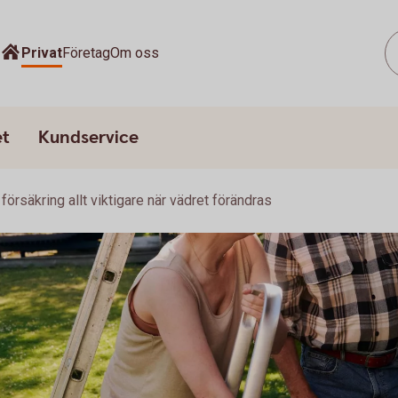
Privat
Företag
Om oss
et
Kundservice
 försäkring allt viktigare när vädret förändras