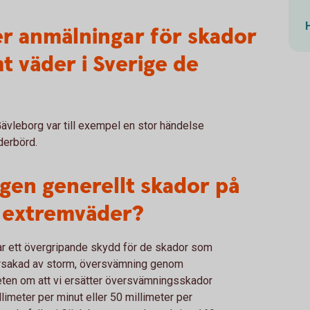
er anmälningar för skador
mt väder i Sverige de
i Gävleborg var till exempel en stor händelse
derbörd.
gen generellt skador på
 extremväder?
ar ett övergripande skydd för de skador som
rsakad av storm, översvämning genom
ten om att vi ersätter översvämningsskador
llimeter per minut eller 50 millimeter per