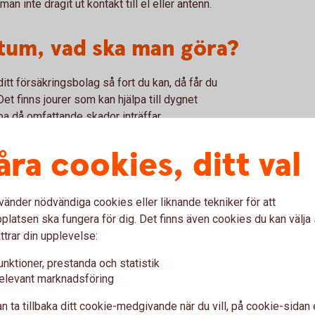
n inte dragit ut kontakt till el eller antenn.
ktum, vad ska man göra?
tt försäkringsbolag så fort du kan, då får du
et finns jourer som kan hjälpa till dygnet
älpa då omfattande skador inträffar.
åra cookies, ditt val
s för att skydda huset från
 från väder?
vänder nödvändiga cookies eller liknande tekniker för att
latsen ska fungera för dig. Det finns även cookies du kan välj
d och runt ditt hus och försök att se vilka
ttrar din upplevelse:
unktioner, prestanda och statistik
elevant marknadsföring
n ta tillbaka ditt cookie-medgivande när du vill, på cookie-sidan 
ch tränga in i bostaden?