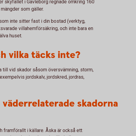
er skyfallet i Gävleborg regnade omkring 160
a mängder som gäller.
som inte sitter fast i din bostad (verktyg,
svarade villahemförsäkring, och inte bara en
älva huset.
h vilka täcks inte?
a till vid skador såsom översvämning, storm,
exempelvis jordskalv, jordskred, jordras,
te väderrelaterade skadorna
framförallt i källare. Åska är också ett