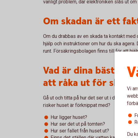
vanligt problem, där elektroniken slås ut om ma
Om skadan är ett fa
Om du drabbas av en skada ta kontakt med di
hjälp och instruktioner om hur du ska agera. D
runt. Försäkringsbolagen finns till för att hj
V
Vad är dina bästa tip
att råka ut för skada
Vi an
webbp
Gå ut och titta på hur det ser ut i din trädgår
förbä
risker huset är förknippat med?
F
Hur ligger huset?
R
Hur ser det ut på tomten?
Hur ser fallet från huset ut?
Du ka
Finns det ställen där vatten kan samlas o