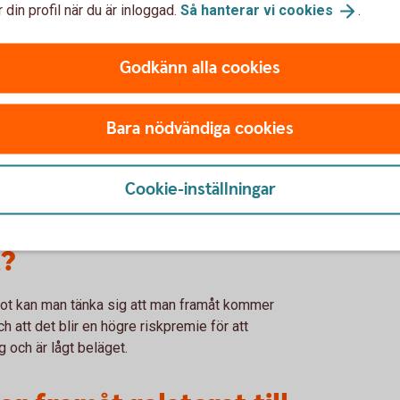
 din profil när du är inloggad.
Så hanterar vi
cookies
.
och dagvattenbrunnar med jämna mellanrum.
ällare och garagenedfarter där brunnarna
Godkänn alla cookies
.
 källaren. Det räcker med att flytta upp
Bara nödvändiga cookies
re skyddade.
en börjat göra ändringar i
Cookie-inställningar
för att svara mot
t?
mot kan man tänka sig att man framåt kommer
h att det blir en högre riskpremie för att
g och är lågt beläget.