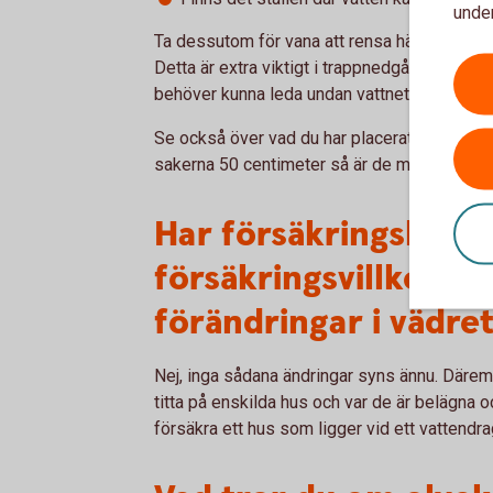
under
Ta dessutom för vana att rensa hängrännor 
Detta är extra viktigt i trappnedgångar till k
behöver kunna leda undan vattnet vid skyfall
Se också över vad du har placerat på golvet i
sakerna 50 centimeter så är de mycket bätt
Har försäkringsbolag
försäkringsvillkoren 
förändringar i vädre
Nej, inga sådana ändringar syns ännu. Däre
titta på enskilda hus och var de är belägna oc
försäkra ett hus som ligger vid ett vattendra