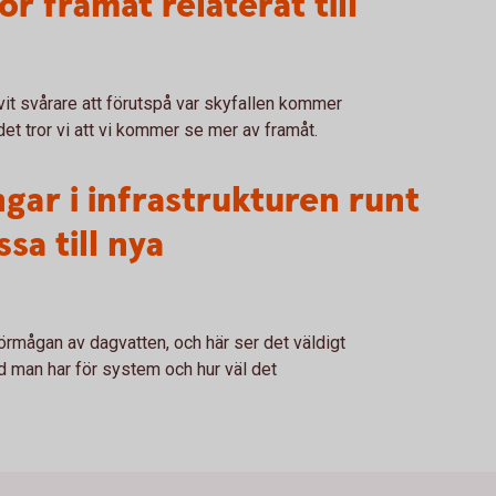
r framåt relaterat till
livit svårare att förutspå var skyfallen kommer
det tror vi att vi kommer se mer av framåt.
gar i infrastrukturen runt
sa till nya
mågan av dagvatten, och här ser det väldigt
ad man har för system och hur väl det