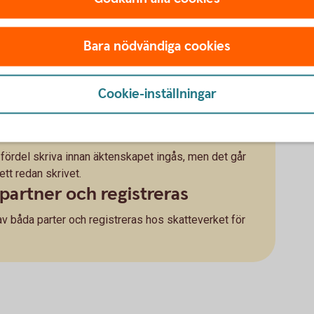
till hälften av alla gemensamma tillgångar, även det
Bara nödvändiga cookies
t. Det kallas giftorätt. Om man vill att vissa
elning, som görs vid skilsmässa, är det därför bra att
Cookie-inställningar
sådant kan man avtala om att till exempel den ena
da tillgångar ska hållas utanför en bodelning.
eller efter bröllopet
ördel skriva innan äktenskapet ingås, men det går
 ett redan skrivet.
partner och registreras
v båda parter och registreras hos skatteverket för