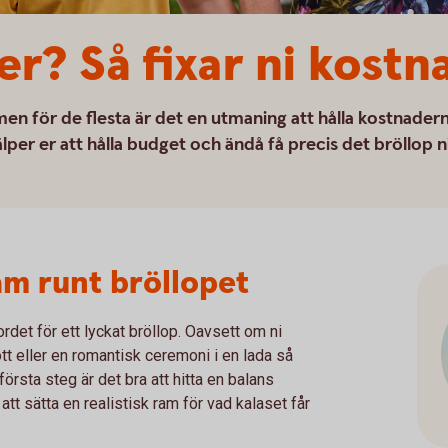
er? Så fixar ni kostn
men för de flesta är det en utmaning att hålla kostnader
lper er att hålla budget och ändå få precis det bröllop n
am runt bröllopet
ordet för ett lyckat bröllop. Oavsett om ni
t eller en romantisk ceremoni i en lada så
första steg är det bra att hitta en balans
att sätta en realistisk ram för vad kalaset får