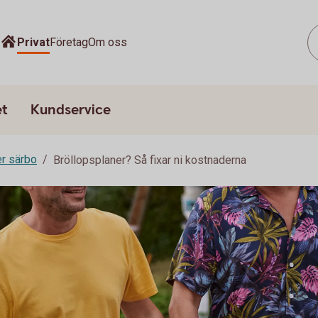
Privat
Företag
Om oss
et
Kundservice
er särbo
Bröllopsplaner? Så fixar ni kostnaderna