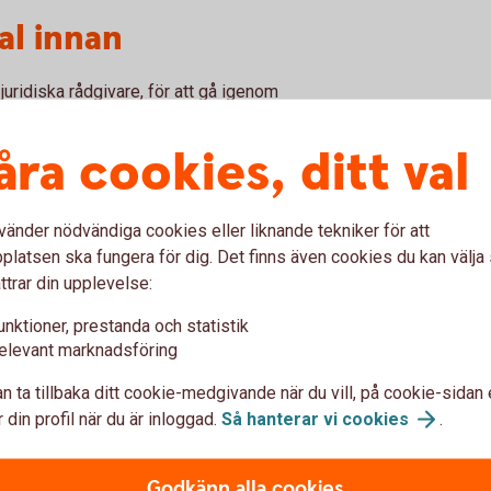
al innan
juridiska rådgivare, för att gå igenom
 avtal som behövs. Särskilt viktigt är det om
 det, om inget annat skrivs, är de som ärver
åra cookies, ditt val
mensamma och kanske finns det vissa delar
vänder nödvändiga cookies eller liknande tekniker för att
ålla inom släkten. Då kan det vara klokt att
latsen ska fungera för dig. Det finns även cookies du kan välj
t att göra det här i en tid när allt handlar
ttrar din upplevelse:
så är det gjort, säger Madelén.
unktioner, prestanda och statistik
elevant marknadsföring
kapsförord
n ta tillbaka ditt cookie-medgivande när du vill, på cookie-sidan 
 din profil när du är inloggad.
Så hanterar vi
cookies
.
Godkänn alla cookies