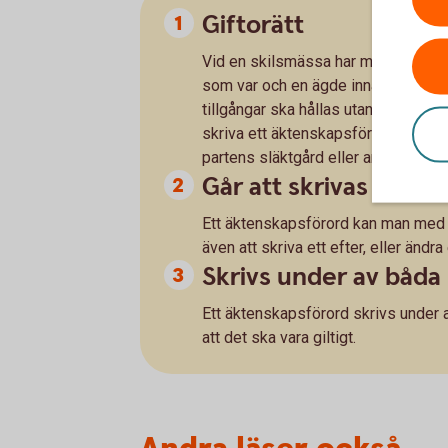
Giftorätt
Vid en skilsmässa har makarna rätt 
som var och en ägde innan giftermåle
tillgångar ska hållas utanför en bod
skriva ett äktenskapsförord. I ett 
partens släktgård eller andra enskil
Går att skrivas innan 
Ett äktenskapsförord kan man med f
även att skriva ett efter, eller ändra
Skrivs under av båda 
Ett äktenskapsförord skrivs under a
att det ska vara giltigt.