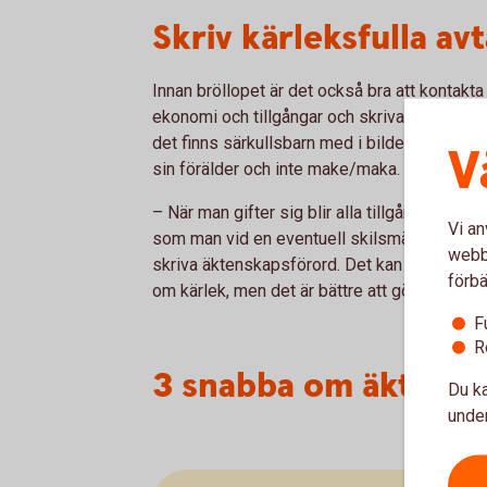
Skriv kärleksfulla avt
Innan bröllopet är det också bra att kontakta 
ekonomi och tillgångar och skriva eventuella
det finns särkullsbarn med i bilden eftersom
V
sin förälder och inte make/maka.
– När man gifter sig blir alla tillgångar ge
Vi an
som man vid en eventuell skilsmässa vill beh
webbp
skriva äktenskapsförord. Det kan kännas tråkig
förbä
om kärlek, men det är bättre att göra det nu 
F
R
3 snabba om äktens
Du ka
under