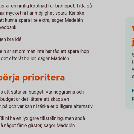
r är en rimlig kostnad för bröllopet. Titta på
hur mycket ni har möjlighet spara. Kanske
 att kunna spara lite extra, säger Madelén
Swedbank.
gen bra idé.
geln är att om man inte har råd att spara ihop
r det efteråt heller, säger Madelén.
v
örja prioritera
e
s att sätta en budget. Var noggranna och
 budget är det lättare att skapa en
 på och var kan ni tänka er billigare alternativ.
ll ni ha en lyxigare tillställning, men ändå
på något färre gäster, säger Madelén.