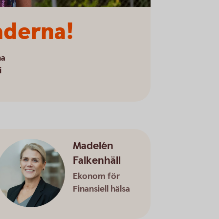
aderna!
na
i
Madelén
Falkenhäll
Ekonom för
Finansiell hälsa