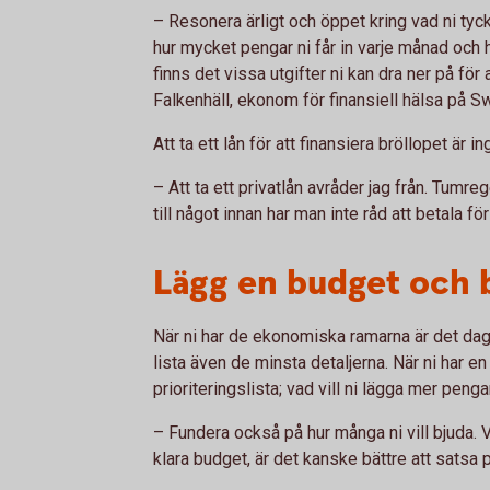
– Resonera ärligt och öppet kring vad ni tycke
hur mycket pengar ni får in varje månad och 
finns det vissa utgifter ni kan dra ner på för
Falkenhäll, ekonom för finansiell hälsa på 
Att ta ett lån för att finansiera bröllopet är in
– Att ta ett privatlån avråder jag från. Tumre
till något innan har man inte råd att betala fö
Lägg en budget och b
När ni har de ekonomiska ramarna är det dag
lista även de minsta detaljerna. När ni har en
prioriteringslista; vad vill ni lägga mer pengar
– Fundera också på hur många ni vill bjuda. Vi
klara budget, är det kanske bättre att satsa 