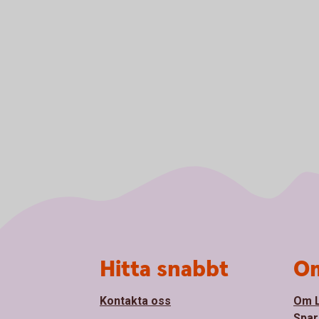
Sidfot
Hitta snabbt
Om
Kontakta oss
Om 
Spar