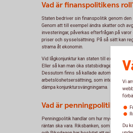
Vad är finanspolitikens roll
Staten bedriver sin finanspolitik genom den 
Genom att till exempel ändra skatter och avgi
investeringar, påverkas efterfrågan på varo
priser och sysselsättning. På så sätt kan re
strama åt ekonomin.
Vid lågkonjunktur kan staten till exempel sän
V
Eller så kan man öka statsbidragen till kommu
Dessutom finns så kallade automatiska stabil
arbetslöshetsersättning, som inte kräver något 
Vi an
dämpa konjunktursvängningarna.
webbp
förbä
Vad är penningpolitikens ro
F
R
Penningpolitik handlar om hur mycket penga
Du ka
räntan ska vara. Riksbanken, som är oberoend
under
och Riksdagen har beslutat att målet för sve