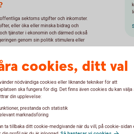
?
offentliga sektorns utgifter och inkomster.
fter, eller öka eller minska bidrag och
r och tjänster i ekonomin och därmed också
geringen genom sin politik stimulera eller
ka skatter och öka bidragen till hushållen.
åra cookies, ditt val
nerna, för att undvika att folk sägs upp.
isatorer, till exempel
aktivt politiskt beslut, vilket bidrar till att
vänder nödvändiga cookies eller liknande tekniker för att
latsen ska fungera för dig. Det finns även cookies du kan välj
ttrar din upplevelse:
ll?
unktioner, prestanda och statistik
elevant marknadsföring
r som ska finnas i en ekonomi och hur hög
n ta tillbaka ditt cookie-medgivande när du vill, på cookie-sidan 
e, har i uppdrag att sköta penningpolitiken,
 din profil när du är inloggad.
Så hanterar vi cookies
.
nsk penningpolitik ska vara ett fast