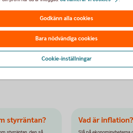
tämt att inflationen, den allmänna
lket man styr genom att höja eller sänka
Godkänn alla cookies
s 1993 och sedan det infördes har svensk
n tidigare.
Bara nödvändiga cookies
abil penningpolitik viktigt? Jo för att skapa
konomi, så att privatpersoner, företag och
 beslut för framtiden. En stabil
Cookie-inställningar
företag att ta beslut, så att de vågar
om styrräntan?
Vad är inflation
om styrräntan, den så
Slå på ekonominyheterna o