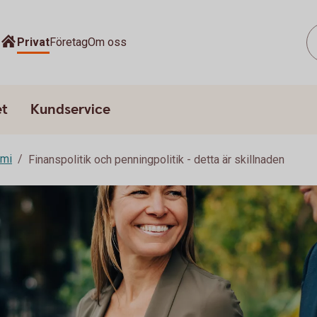
Privat
Företag
Om oss
et
Kundservice
omi
Finanspolitik och penningpolitik - detta är skillnaden