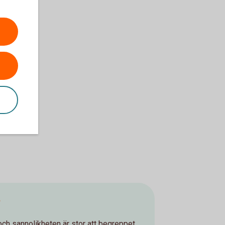
?
ch sannolikheten är stor att begreppet