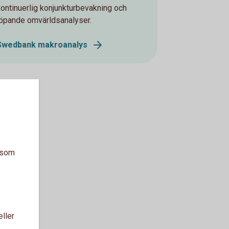
kontinuerlig konjunkturbevakning och
löpande omvärldsanalyser.
Swedbank makroanalys
a som
eller