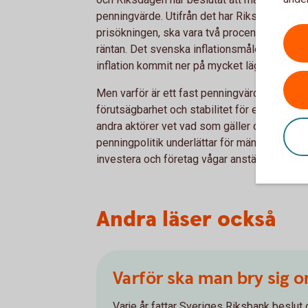
penningvärde. Utifrån det har Riksbanken bes
prisökningen, ska vara två procent per år, vi
räntan. Det svenska inflationsmålet införde
inflation kommit ner på mycket lägre nivåer ä
Men varför är ett fast penningvärde och en st
förutsägbarhet och stabilitet för ett lands e
andra aktörer vet vad som gäller och vågar ta
penningpolitik underlättar för människor och 
investera och företag vågar anställa.
Andra läser också
Varför ska man bry sig 
Varje år fattar Sveriges Riksbank beslut 