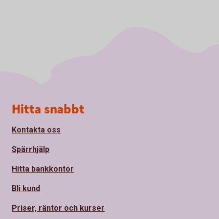
Sidfot
Hitta snabbt
Kontakta oss
Spärrhjälp
Hitta bankkontor
Bli kund
Priser, räntor och kurser