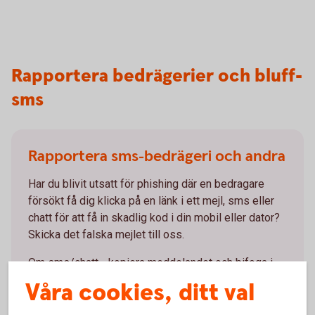
Rapportera bedrägerier och bluff-
sms
Rapportera sms-bedrägeri och andra
Har du blivit utsatt för phishing där en bedragare
försökt få dig klicka på en länk i ett mejl, sms eller
chatt för att få in skadlig kod i din mobil eller dator?
Skicka det falska mejlet till oss.
Om sms/chatt - kopiera meddelandet och bifoga i
mejlet.
Våra cookies, ditt val
Anmäl nätfiske (phishing@swedbank.com)