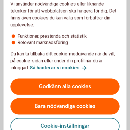
Vi använder nödvändiga cookies eller liknande
tekniker för att webbplatsen ska fungera för dig. Det
finns även cookies du kan välja som förbättrar din
upplevelse:
Om du fått ett bluff-sms
Funktioner, prestanda och statistik
Relevant marknadsföring
Om du fått ett bluff-sms – anmäl det direkt! Du gör
Du kan ta tillbaka ditt cookie-medgivande när du vill,
det genom att klicka på Rapportera skräp som ligger
på cookie-sidan eller under din profil när du är
längst ner i sms:et under "Avsändaren finns inte i din
inloggad.
Så hanterar vi
cookies
.
kontaktlista". På så sätt hjälper du din
mobilleverantör att stoppa bedrägerier.
Godkänn alla cookies
Bara nödvändiga cookies
Så skyddar du dig mot bedrägerier
Cookie-inställningar
Bedrägerier via sms och mejl, på nätet, telefon och