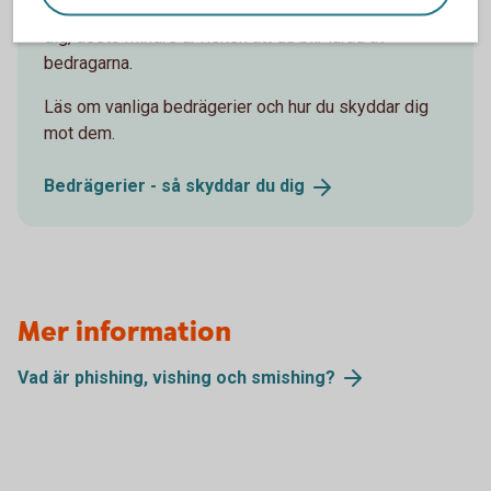
sociala medier är tyvärr vanliga. Men ju mer du lär
dig, desto mindre är risken att du blir lurad av
bedragarna.
Läs om vanliga bedrägerier och hur du skyddar dig
mot dem.
Bedrägerier - så skyddar du
dig
Mer information
Vad är phishing, vishing och
smishing?