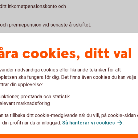
 ditt inkomstpensionskonto och
ch premiepension vid senaste årsskiftet.
änade in till din pension baserat på din
åra cookies, ditt val
on -
Om någon avlider innan pensionen är
 pensionssparare.
vänder nödvändiga cookies eller liknande tekniker för att
vgifter som tas ut för att hantera din pension
latsen ska fungera för dig. Det finns även cookies du kan välj
ttrar din upplevelse:
pension har ökat eller minskat i värde under
unktioner, prestanda och statistik
elevant marknadsföring
n ta tillbaka ditt cookie-medgivande när du vill, på cookie-sidan 
 din profil när du är inloggad.
Så hanterar vi
cookies
.
hemsida
för en detaljerad prognos på hur står