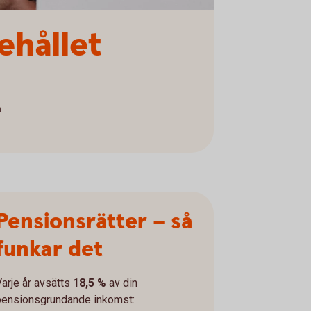
ehållet
a
Pensionsrätter – så
funkar det
Varje år avsätts
18,5 %
av din
pensionsgrundande inkomst: