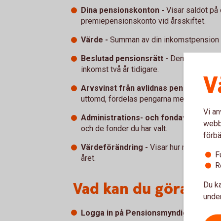
Dina pensionskonton -
Visar saldot på
premiepensionskonto vid årsskiftet.
Värde -
Summan av din inkomstpension o
Beslutad pensionsrätt -
Den summa du tj
inkomst två år tidigare.
V
Arvsvinst från avlidnas pensionskont
uttömd, fördelas pengarna mellan övriga
Vi an
Administrations- och fondavgifter -
A
webbp
och de fonder du har valt.
förbä
Värdeförändring -
Visar hur mycket din 
F
året.
R
Vad kan du göra nu?
Du ka
under
Logga in på Pensionsmyndighetens 