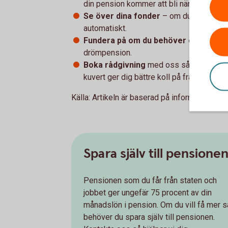
din pension kommer att bli när du blir pe
Se över dina fonder
– om du inte har gj
automatiskt.
Fundera på om du behöver ett extra
drömpension.
Boka rådgivning
med oss så hjälper vi di
kuvert ger dig bättre koll på framtiden – 
Källa: Artikeln är baserad på information frå
Spara själv till pensione
Pensionen som du får från staten och
jobbet ger ungefär 75 procent av din
månadslön i pension. Om du vill få mer s
behöver du spara själv till pensionen.