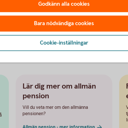
nsionär.
Godkänn alla cookies
ort ett aktivt val placeras din premiepension
Bara nödvändiga cookies
 pensionssparande
för att nå din
g att få koll på läget. Att förstå ditt orange
Cookie-inställningar
och möjligheten att påverka din pension i tid.
n
www.pensionsmyndigheten.
se
n
Lär dig mer om allmän
pension
Vill du veta mer om den allmänna
V
pensionen?
å
l
Allmän pension - mer
information