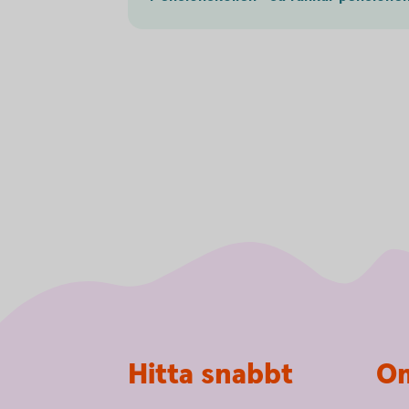
Sidfot
Hitta snabbt
Om