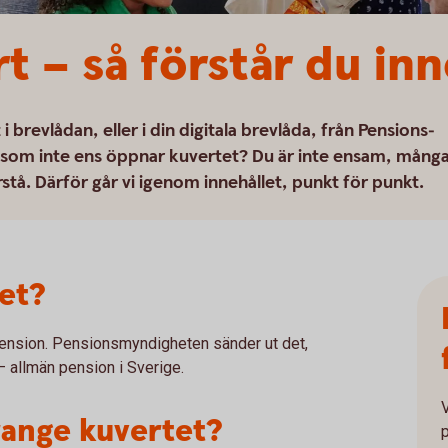
t – så förstår du inn
 brevlådan, eller i din digitala brevlåda, från Pensions­
 som inte ens öppnar kuvertet? Du är inte ensam, mång
rstå. Därför går vi igenom innehållet, punkt för punkt.
et?
pension. Pensionsmyndigheten sänder ut det,
 ut – allmän pension i Sverige.
range kuvertet?