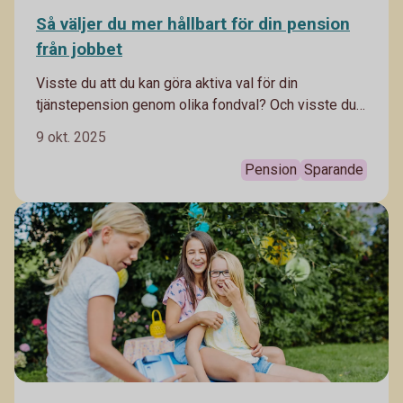
Så väljer du mer hållbart för din pension
från jobbet
Visste du att du kan göra aktiva val för din
tjänstepension genom olika fondval? Och visste du
att du kan välja fonder som bidrar till en mer hållbar
9 okt. 2025
utveckling i samhället? Har du anställda kan du även
låta dem göra skillnad. Häng med – vi förklarar hur
Pension
Sparande
du kan påverka ditt pensionssparande.