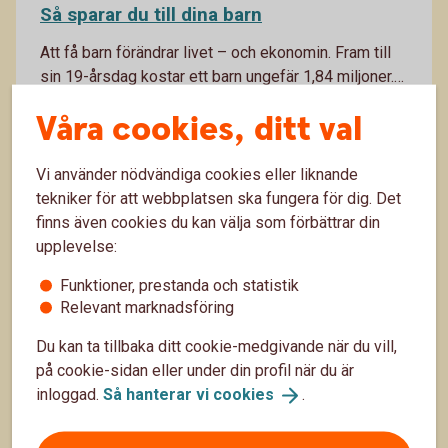
Så sparar du till dina barn
Att få barn förändrar livet – och ekonomin. Fram till
sin 19-årsdag kostar ett barn ungefär 1,84 miljoner.
Här är guiden för familjeåren – och tipsen på hur du
8 okt. 2025
Våra cookies, ditt val
sparar smart till dina barn.
Barnfamilj
Sparande
Vi använder nödvändiga cookies eller liknande
tekniker för att webbplatsen ska fungera för dig. Det
finns även cookies du kan välja som förbättrar din
upplevelse:
Funktioner, prestanda och statistik
Relevant marknadsföring
Du kan ta tillbaka ditt cookie-medgivande när du vill,
på cookie-sidan eller under din profil när du är
inloggad.
Så hanterar vi
cookies
.
Pensionstips till dig som är i 50-årsåldern