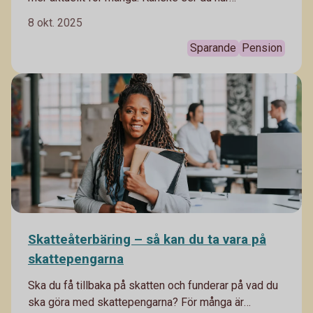
pensionärer runtomkring dig lever och börjar fundera
8 okt. 2025
mer på hur du själv vill ha det när du drar dig tillbaka.
Här får du tips om hur du kan tänka.
Sparande
Pension
Skatteåterbäring – så kan du ta vara på
skattepengarna
Ska du få tillbaka på skatten och funderar på vad du
ska göra med skattepengarna? För många är