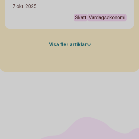
skatteåterbäringen ett efterlängtat tillskott i
7 okt. 2025
vardagen och något som kan ge ekonomin en extra
skjuts. Vår privatekonom Arturo Arques tipsar om
Skatt
Vardagsekonomi
vad du kan göra med skatteåterbäringen.
Visa fler artiklar