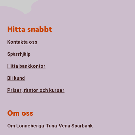
Sidfot
Hitta snabbt
Kontakta oss
Spärrhjälp
Hitta bankkontor
Bli kund
Priser, räntor och kurser
Om oss
Om Lönneberga-Tuna-Vena Sparbank