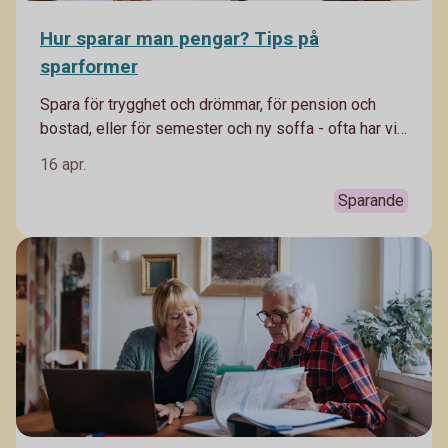
Hur sparar man pengar? Tips på
sparformer
Spara för trygghet och drömmar, för pension och
bostad, eller för semester och ny soffa - ofta har vi
flera olika mål med vårt sparande. Därför kan det
16 apr.
vara klokt att spara i olika sparformer. Häng med,
Madelén Falkenhäll, Swedbanks ekonom för
Sparande
finansiell hälsa förklarar.