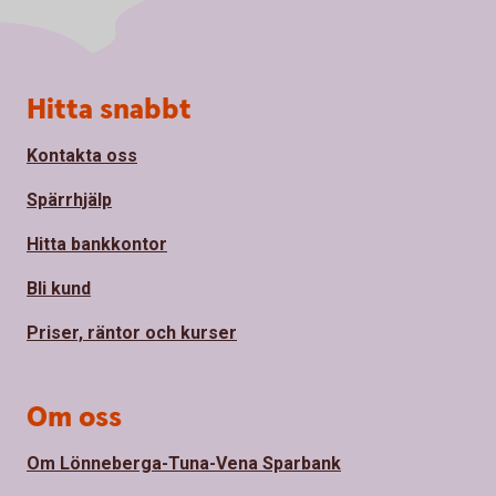
Sidfot
Hitta snabbt
Kontakta oss
Spärrhjälp
Hitta bankkontor
Bli kund
Priser, räntor och kurser
Om oss
Om Lönneberga-Tuna-Vena Sparbank