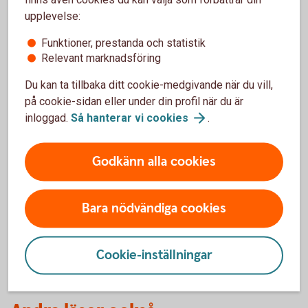
upplevelse:
konsumentverkets
webbplats
kan du testa att
göra en egen budget.
Funktioner, prestanda och statistik
Hjälp med skuldsanering går att få hos
Relevant marknadsföring
Kronofogden
Du kan ta tillbaka ditt cookie-medgivande när du vill,
på cookie-sidan eller under din profil när du är
inloggad.
Så hanterar vi
cookies
.
Vilka utgifter har du?
Godkänn alla cookies
Med Utgiftskollen håller du enkelt koll på utgifterna
och får en bra kontoöversikt. Aktivera funktionen i
vår app och kom igång.
Bara nödvändiga cookies
Få koll på dina köp med
Utgiftskollen
Cookie-inställningar