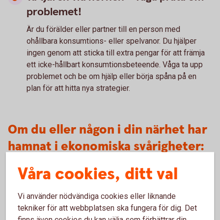
problemet!
Är du förälder eller partner till en person med
ohållbara konsumtions- eller spelvanor. Du hjälper
ingen genom att sticka till extra pengar för att främja
ett icke-hållbart konsumtionsbeteende. Våga ta upp
problemet och be om hjälp eller börja spåna på en
plan för att hitta nya strategier.
Om du eller någon i din närhet har
hamnat i ekonomiska svårigheter:
Våra cookies, ditt val
Många kommuner, och storstadsområden, erbjuder
budget- och skuldrådgivare som ger råd och stöd för
Vi använder nödvändiga cookies eller liknande
att få ordning på din ekonomi.
tekniker för att webbplatsen ska fungera för dig. Det
Konsumentverket arbetar med att hjälpa konsumenter
finns även cookies du kan välja som förbättrar din
att få ekonomin att gå ihop. På