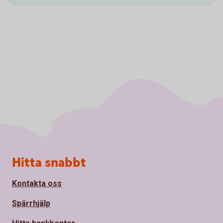
Sidfot
Hitta snabbt
Kontakta oss
Spärrhjälp