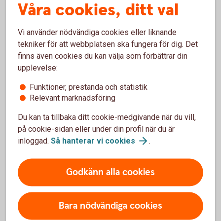
Våra cookies, ditt val
Blippa med mobilen
Vi använder nödvändiga cookies eller liknande
Betala med mobil, wearables eller
klocka
tekniker för att webbplatsen ska fungera för dig. Det
finns även cookies du kan välja som förbättrar din
upplevelse:
Funktioner, prestanda och statistik
Relevant marknadsföring
Du kan ta tillbaka ditt cookie-medgivande när du vill,
på cookie-sidan eller under din profil när du är
Spärra kort
inloggad.
Så hanterar vi
cookies
.
omgående
Godkänn alla cookies
Bara nödvändiga cookies
Borttappat eller stulet kort?