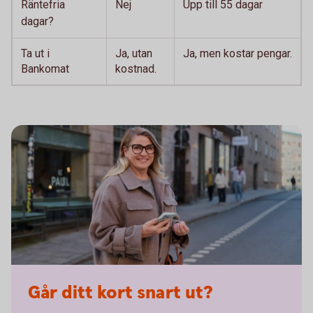
Räntefria
Nej
Upp till 55 dagar
dagar?
Ta ut i
Ja, utan
Ja, men kostar pengar.
Bankomat
kostnad.
Går ditt kort snart ut?