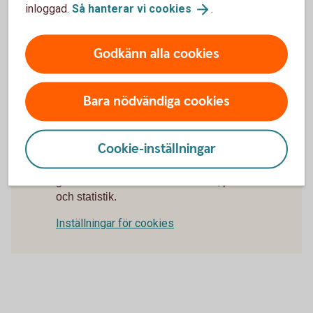
inloggad.
Så hanterar vi
cookies
.
Besök oss
Välkommen till ett av våra kontor så hjälper vi dig.
Godkänn alla cookies
Hitta ditt
bankkontor
Bara nödvändiga cookies
Cookie-inställningar
För att se detta innehåll behöver du först
godkänna cookies för Funktioner, prestanda
och statistik.
Inställningar för cookies