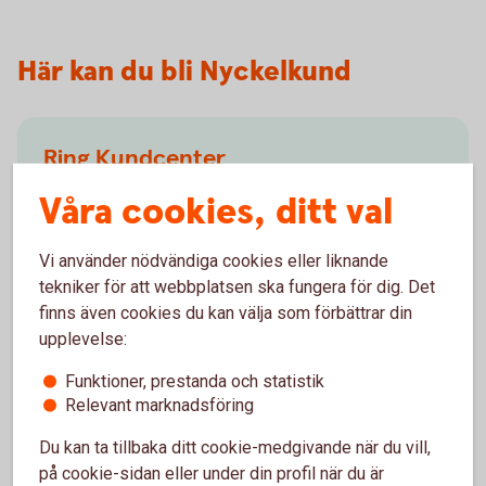
Här kan du bli Nyckelkund
Ring Kundcenter
Våra cookies, ditt val
Öppet måndag-fredag 08.00-20.00, lördag-söndag
08.00-18.00 (stängt storhelger)
Vi använder nödvändiga cookies eller liknande
För att kontakta oss via telefon behöver du vara
tekniker för att webbplatsen ska fungera för dig. Det
ansluten.
finns även cookies du kan välja som förbättrar din
upplevelse:
Kontakta oss på 0495-49410
Anslut dig för att
ringa
Funktioner, prestanda och statistik
Relevant marknadsföring
Du kan ta tillbaka ditt cookie-medgivande när du vill,
på cookie-sidan eller under din profil när du är