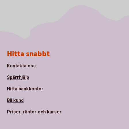
Sidfot
Hitta snabbt
Kontakta oss
Spärrhjälp
Hitta bankkontor
Bli kund
Priser, räntor och kurser