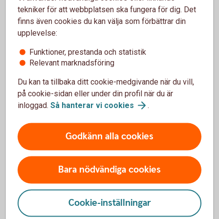
Vad är pensionsfonder?
tekniker för att webbplatsen ska fungera för dig. Det
finns även cookies du kan välja som förbättrar din
Pensionsfonder, eller generationsfonder, är en speciell typ
upplevelse:
av blandfonder som är avsedda för pensionssparande. Våra
Funktioner, prestanda och statistik
pensionsfonder – Transfer – är anpassade efter vilket år
Relevant marknadsföring
du är född. Till exempel är Transfer 60 en "60-talistfond"
som passar dig som är född på 60-talet. Fördelningen
Du kan ta tillbaka ditt cookie-medgivande när du vill,
mellan aktier och räntebärande värdepapper förändras över
på cookie-sidan eller under din profil när du är
tiden beroende på marknadsläget och hur lång tid du har
inloggad.
Så hanterar vi
cookies
.
kvar till pensionen.
Godkänn alla cookies
Klimat och hållbarhet i fokus i
Bara nödvändiga cookies
Transferfonderna
Cookie-inställningar