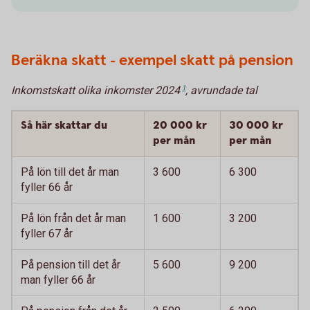
Beräkna skatt - exempel skatt på pension
Inkomstskatt olika inkomster 2024
1
, avrundade tal
Så här skattar du
20 000 kr
30 000 kr
per mån
per mån
På lön till det år man
3 600
6 300
fyller 66 år
På lön från det år man
1 600
3 200
fyller 67 år
På pension till det år
5 600
9 200
man fyller 66 år