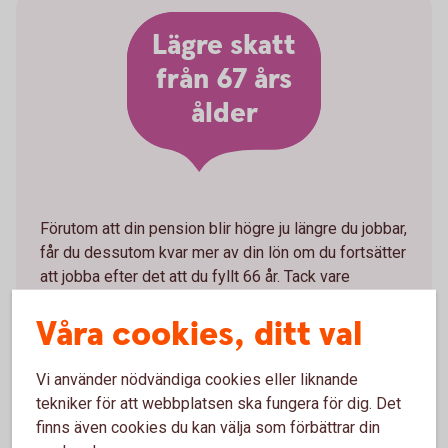
Lägre skatt
från 67 års
ålder
Förutom att din pension blir högre ju längre du jobbar,
får du dessutom kvar mer av din lön om du fortsätter
att jobba efter det att du fyllt 66 år. Tack vare
jobbskatteavdrag och höjt grundavdrag från det år du
Våra cookies, ditt val
fyller 67 år får du kvar mer av lönen efter skatt
jämfört med året före.
Vi använder nödvändiga cookies eller liknande
- Från det år man fyller 67 år är inkomstskatten lägre
tekniker för att webbplatsen ska fungera för dig. Det
både för de som jobbar och som är pensionärer. Det
finns även cookies du kan välja som förbättrar din
är alltså ekonomiskt fördelaktigt att jobba efter sin