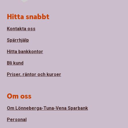
Sidfot
Hitta snabbt
Kontakta oss
Spärrhjälp
Hitta bankkontor
Bli kund
Priser, räntor och kurser
Om oss
Om Lönneberga-Tuna-Vena Sparbank
Personal