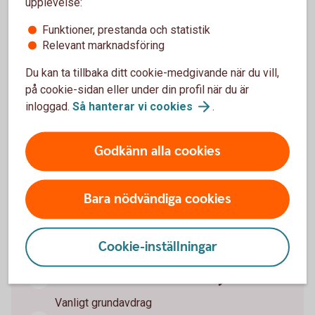
upplevelse:
pensionsålder, säger Madelén Falkenhäll,
Swedbanks hållbarhetsekonom.
Funktioner, prestanda och statistik
Relevant marknadsföring
Du kan ta tillbaka ditt cookie-medgivande när du vill,
på cookie-sidan eller under din profil när du är
inloggad.
Så hanterar vi
cookies
.
Olika typer av skatteavdrag på
pension och lön
Godkänn alla cookies
Lön till det år man fyller 66 år
Bara nödvändiga cookies
Vanligt grundavdrag, jobbskatteavdrag
Lön från det år man fyller 67 år
Cookie-inställningar
Förhöjt grundavdrag, förhöjt jobbskatteavdrag
Pension till det år man fyller 66 år
Vanligt grundavdrag