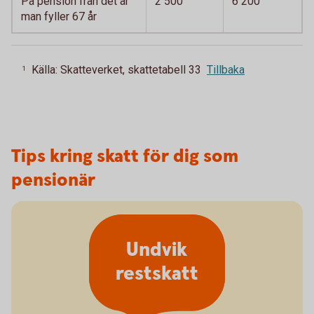
På pension från det år
2 500
6 200
man fyller 67 år
Källa: Skatteverket, skattetabell 33
Tillbaka
1
Tips kring skatt för dig som
pensionär
Undvik
restskatt