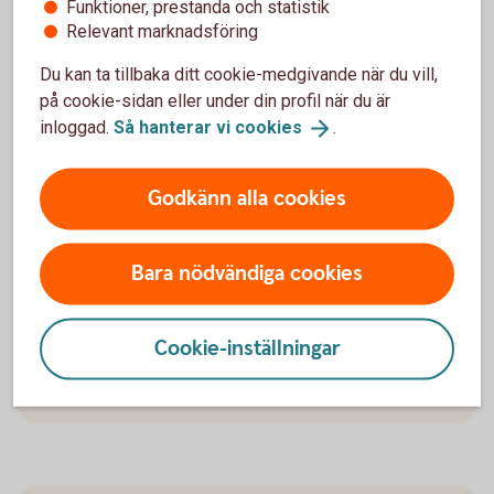
Funktioner, prestanda och statistik
Relevant marknadsföring
Du kan enkelt pausa din pensionsutbetalning och
även förkorta, förlänga eller ta bort en pågående
Du kan ta tillbaka ditt cookie-medgivande när du vill,
paus.
på cookie-sidan eller under din profil när du är
inloggad.
Så hanterar vi
cookies
.
Pausa din
pensionsutbetalning
Godkänn alla cookies
Bara nödvändiga cookies
Återbetalningsskydd
Cookie-inställningar
Behöver du
återbetalningsskydd?
Blankett återbetalningsskydd (pdf)