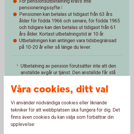
För pensionsutbetalning krävs inte
pensioneringssyfte
1
Pensionen kan betalas ut tidigast från 63 års
ålder för födda 1966 och senare, för födda 1965
och tidigare kan den betalas ut tidigast från 61
års ålder. Kortast utbetalningstid är 10 år.
Utbetalningen kan antingen vara tidsbegränsad
på 10-20 år eller så länge du lever.
Utbetalning av pension förutsätter inte att den
1
anställde avgår ur tjänst. Den anställde får stå
till arbetsmarknadens förfogande.
Tillbaka
Våra cookies, ditt val
Vi använder nödvändiga cookies eller liknande
tekniker för att webbplatsen ska fungera för dig. Det
finns även cookies du kan välja som förbättrar din
Paus i pågående
upplevelse:
pensionsutbetalning