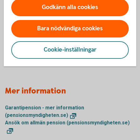
saknar pension från ditt hemland.
Godkänn alla cookies
Du kan i vissa fall även få ett skattefritt bostadstillägg. Det
är din boendekostnad, dina inkomster, tillgångar och
Bara nödvändiga cookies
familjesituation som avgör vad du kan få.
Äldreförsörjningsstödet prövas för alla pensionärer som
ansöker om bostadstillägg.
Cookie-inställningar
Äldreförsörjningsstöd och bostadstillägg
Mer information
Garantipension - mer information
(pensionsmyndigheten.se)
Ansök om allmän pension (pensionsmyndigheten.se)