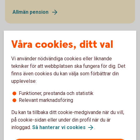
Allmän pension
Våra cookies, ditt val
Fler stöd – Äldreförsörjningsstöd
Vi använder nödvändiga cookies eller liknande
och bostadstillägg
tekniker för att webbplatsen ska fungera för dig. Det
finns även cookies du kan välja som förbättrar din
Utöver garantipensionen finns två andra stöd som du i
upplevelse:
vissa fall kan få - äldreförsörjningsstödet och
bostadstillägg.
Funktioner, prestanda och statistik
Relevant marknadsföring
Äldreförsörjningsstödet är ett stöd för dig som har låg
pension eller ingen pension alls. Det kan vara för att du
Du kan ta tillbaka ditt cookie-medgivande när du vill,
endast yrkesarbetat en kortare del av ditt liv och haft låg
på cookie-sidan eller under din profil när du är
lön. Eller för att du kommit till Sverige sent i livet och därför
inloggad.
Så hanterar vi cookies
.
inte hunnit tjäna in någon inkomstpension, samtidigt som du