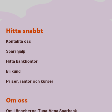
Sidfot
Hitta snabbt
Kontakta oss
Spärrhjälp
Hitta bankkontor
Bli kund
Priser, räntor och kurser
Om oss
Om Lönneberga-Tuna-Vena Sparbank