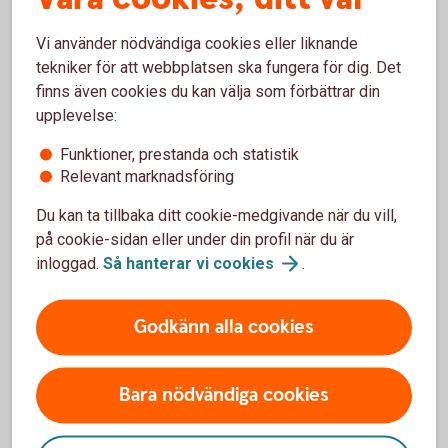
Ränta
Vi använder nödvändiga cookies eller liknande
7,30 % (senaste ränteändring 2025-10-03). Räntan är
tekniker för att webbplatsen ska fungera för dig. Det
rörlig.
finns även cookies du kan välja som förbättrar din
upplevelse:
Lånebelopp
Funktioner, prestanda och statistik
20 000 - 350 000 kr
Relevant marknadsföring
Återbetalningstid
Du kan ta tillbaka ditt cookie-medgivande när du vill,
på cookie-sidan eller under din profil när du är
upp till 12 år
1
inloggad.
Så hanterar vi
cookies
.
Uppläggningsavgift
Godkänn alla cookies
0-300 kr
2
Aviseringsavgift e-faktura
Bara nödvändiga cookies
0 kr
3