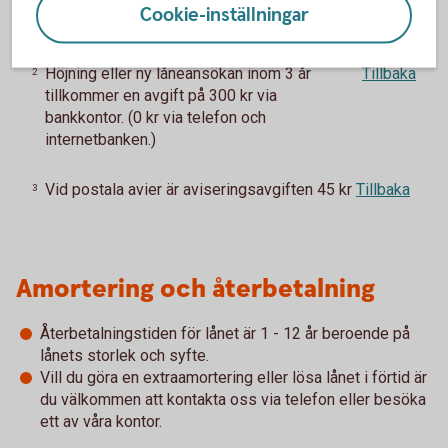
Cookie-inställningar
Upp till 12 år
Tillbaka
1
Höjning eller ny låneansökan inom 3 år
Tillbaka
2
tillkommer en avgift på 300 kr via
bankkontor. (0 kr via telefon och
internetbanken.)
Vid postala avier är aviseringsavgiften 45 kr
Tillbaka
3
Amortering och återbetalning
Återbetalningstiden för lånet är 1 - 12 år beroende på
lånets storlek och syfte.
Vill du göra en extraamortering eller lösa lånet i förtid är
du välkommen att kontakta oss via telefon eller besöka
ett av våra kontor.