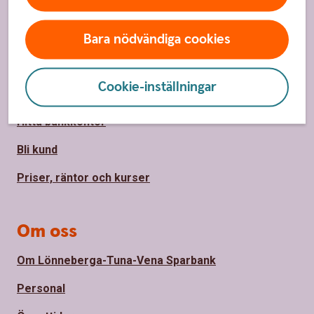
Sidfot
Hitta snabbt
Bara nödvändiga cookies
Kontakta oss
Cookie-inställningar
Spärrhjälp
Hitta bankkontor
Bli kund
Priser, räntor och kurser
Om oss
Om Lönneberga-Tuna-Vena Sparbank
Personal