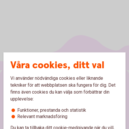
Våra cookies, ditt val
Vi använder nödvändiga cookies eller liknande
Sidfot
Hitta snabbt
tekniker för att webbplatsen ska fungera för dig. Det
finns även cookies du kan välja som förbättrar din
Kontakta oss
upplevelse:
Spärrhjälp
Funktioner, prestanda och statistik
Relevant marknadsföring
Hitta bankkontor
Du kan ta tillbaka ditt cookie-medgivande när du vill,