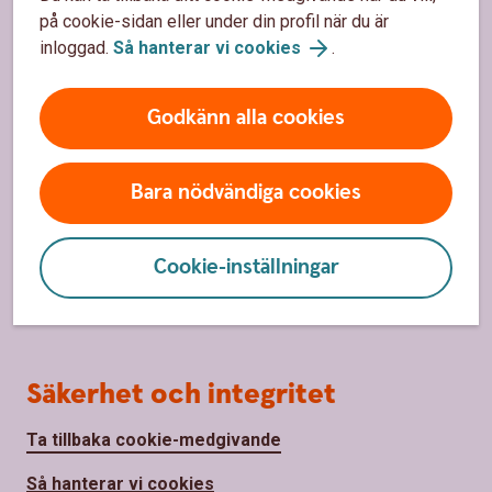
Bli kund
på cookie-sidan eller under din profil när du är
inloggad.
Så hanterar vi cookies
.
Priser, räntor och kurser
Godkänn alla cookies
Om oss
Om Lönneberga-Tuna-Vena Sparbank
Bara nödvändiga cookies
Personal
Cookie-inställningar
Öppettider
Sponsring
Säkerhet och integritet
Ta tillbaka cookie-medgivande
Så hanterar vi cookies