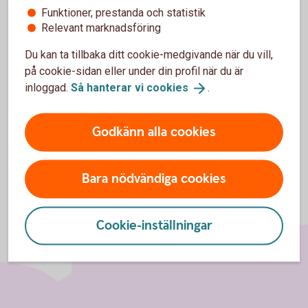
Funktioner, prestanda och statistik
Access Mix
OMXSB
CapGI
OMXSB
Relevant marknadsföring
(aktiedel)
CapGI
Du kan ta tillbaka ditt cookie-medgivande när du vill,
Access Mix
OMRX Bond
OMRX Bond
på cookie-sidan eller under din profil när du är
(räntedel)
All
All
inloggad.
Så hanterar vi
cookies
.
Godkänn alla cookies
Bara nödvändiga cookies
Cookie-inställningar