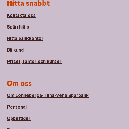
Sidfot
Hitta snabbt
Kontakta oss
Spärrhjälp
Hitta bankkontor
Bli kund
Priser, räntor och kurser
Om oss
Om Lönneberga-Tuna-Vena Sparbank
Personal
Öppettider