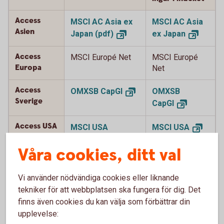
Access
MSCI AC Asia ex
MSCI AC Asia
Asien
Japan
(pdf)
ex
Japan
Access
MSCI Europé Net
MSCI Europé
Europa
Net
Access
OMXSB
CapGI
OMXSB
Sverige
CapGI
Access USA
MSCI USA
MSCI
USA
(pdf)
Våra cookies, ditt val
Access
MSCI Japan Net
MSCI Japan
Japan
(pdf)
Net
Vi använder nödvändiga cookies eller liknande
tekniker för att webbplatsen ska fungera för dig. Det
Access
MSCI World Net
MSCI World
finns även cookies du kan välja som förbättrar din
Global
(pdf)
Net
upplevelse: