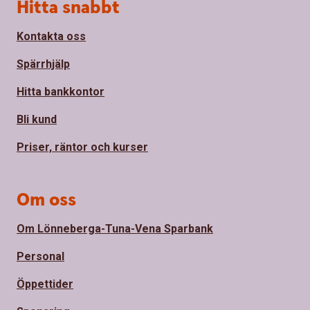
Sidfot
Hitta snabbt
Kontakta oss
Spärrhjälp
Hitta bankkontor
Bli kund
Priser, räntor och kurser
Om oss
Om Lönneberga-Tuna-Vena Sparbank
Personal
Öppettider