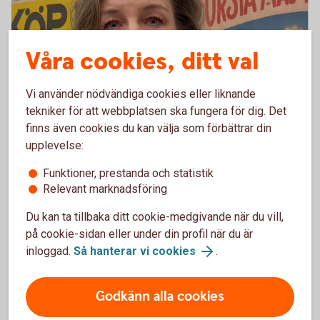
Våra cookies, ditt val
Vi använder nödvändiga cookies eller liknande
tekniker för att webbplatsen ska fungera för dig. Det
finns även cookies du kan välja som förbättrar din
upplevelse:
Majblomman
Funktioner, prestanda och statistik
Majblomman är en ideell barnrättsorganisation som
Relevant marknadsföring
arbetar för att motverka barnfattigdomen i Sverige.
Du kan ta tillbaka ditt cookie-medgivande när du vill,
Genom att dela ut ekonomiskt stöd, påverka beslut
på cookie-sidan eller under din profil när du är
och finansiera forskning ger vi barn i Sverige det de
inloggad.
Så hanterar vi cookies
.
har rätt till. Pengarna som Majblomman får från
spararna i Swedbank Humanfond går bland annat till
skor, jackor och möjligheten till fritidsaktiviteter som
Godkänn alla cookies
att spela fotboll eller lära sig spela instrument.