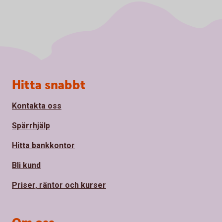
Sidfot
Hitta snabbt
Kontakta oss
Spärrhjälp
Hitta bankkontor
Bli kund
Priser, räntor och kurser