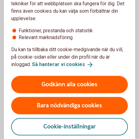
tekniker för att webbplatsen ska fungera för dig. Det
att bidra till den nödvändiga omställningen genom att
finns även cookies du kan välja som förbättrar din
finansiera olika satsningar.
upplevelse:
Vårt engagemang för hållbarhet är grundläggande för vår
verksamhet och vår ambition är att vara den ledande
Funktioner, prestanda och statistik
banken inom hållbarhet.
Relevant marknadsföring
Vårt arbete med miljömässig samt ekologisk hållbarhet
stöttar den gröna omställningen och gör det möjligt att
Du kan ta tillbaka ditt cookie-medgivande när du vill,
skapa en bättre framtid.
på cookie-sidan eller under din profil när du är
Vi har skrivit under och stödjer aktivt Principer för
inloggad.
Så hanterar vi
cookies
.
ansvarsfull bankverksamhet. Vi vill bidra till att FN:s
globala mål och till att Parisavtalet uppnås.
Swedbank Robur har som mål att det samlade
Godkänn alla cookies
förvaltade fondkapitalet år 2025 ska vara i linje med
Parisavtalets mål om att begränsa uppvärmningen till
1,5°C och år 2040 vara placerat koldioxidneutralt.
Bara nödvändiga cookies
FN:s principer för ansvarsfull bankverksamhet
(unepfi.org)
Cookie-inställningar