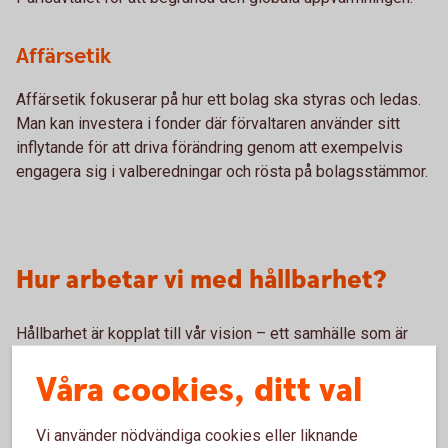
Affärsetik
Affärsetik fokuserar på hur ett bolag ska styras och ledas.
Man kan investera i fonder där förvaltaren använder sitt
inflytande för att driva förändring genom att exempelvis
engagera sig i valberedningar och rösta på bolagsstämmor.
Hur arbetar vi med hållbarhet?
Hållbarhet är kopplat till vår vision – ett samhälle som är
ekonomiskt sunt och hållbart där vi ger de många
Våra cookies, ditt val
människorna och företagen möjlighet att skapa en bättre
framtid.
Vi använder nödvändiga cookies eller liknande
Vi har som bank genom vår verksamhet stor möjlighet