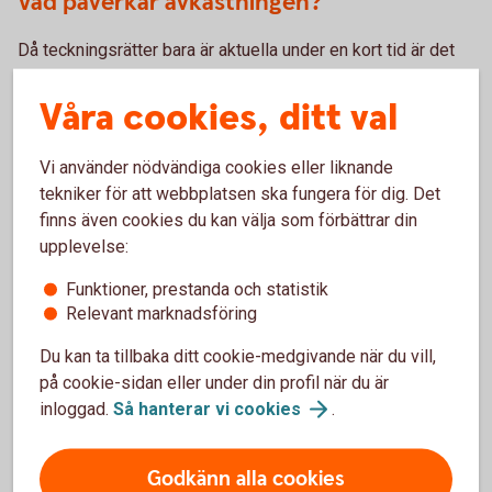
Vad påverkar avkastningen?
Då teckningsrätter bara är aktuella under en kort tid är det
huvudsakligen aktiens värde i relation till teckningskursen
som är avgörande för avkastningen. Om aktien handlas
Våra cookies, ditt val
under teckningskursen är det billigare att köpa aktien än att
köpa rätter att teckna.
Vi använder nödvändiga cookies eller liknande
tekniker för att webbplatsen ska fungera för dig. Det
finns även cookies du kan välja som förbättrar din
För- och nackdelar med
upplevelse:
teckningsrätter
Funktioner, prestanda och statistik
Relevant marknadsföring
Du kan ta tillbaka ditt cookie-medgivande när du vill,
Fördelar
på cookie-sidan eller under din profil när du är
inloggad.
Så hanterar vi
cookies
.
Möjlighet att teckna nya aktier till reducerat pris.
Vill du inte teckna aktier har du möjlighet att sälja dina
rätter på andrahandsmarknaden.
Godkänn alla cookies