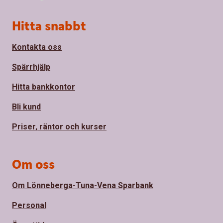
Sidfot
Hitta snabbt
Kontakta oss
Spärrhjälp
Hitta bankkontor
Bli kund
Priser, räntor och kurser
Om oss
Om Lönneberga-Tuna-Vena Sparbank
Personal