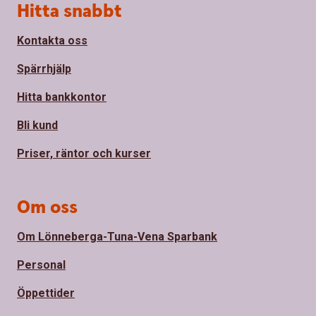
Sidfot
Hitta snabbt
Kontakta oss
Spärrhjälp
Hitta bankkontor
Bli kund
Priser, räntor och kurser
Om oss
Om Lönneberga-Tuna-Vena Sparbank
Personal
Öppettider