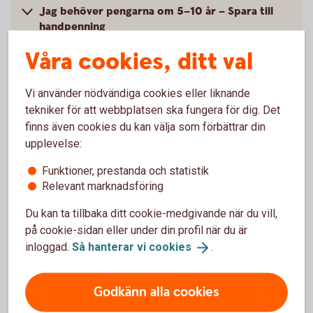
Jag behöver pengarna om 5–10 år – Spara till
handpenning
Våra cookies, ditt val
Jag behöver pengarna om mer än 10 år – Spara
till pension eller barn
Vi använder nödvändiga cookies eller liknande
tekniker för att webbplatsen ska fungera för dig. Det
finns även cookies du kan välja som förbättrar din
upplevelse:
Funktioner, prestanda och statistik
Relevant marknadsföring
Du kan ta tillbaka ditt cookie-medgivande när du vill,
Jag behöver pengarna om 1-2 år –
på cookie-sidan eller under din profil när du är
Spara till buffert
inloggad.
Så hanterar vi
cookies
.
För att klara oplanerade utgifter som ett
tandläkarbesök eller en trasig diskmaskin är det bra
Godkänn alla cookies
att ha en buffert, gärna två månadslöner efter skatt.