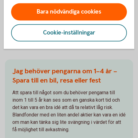
Eftersom du kan behöva pengarna snabbt bör du ta
en låg risk när du sparar till buffet. Det smidigaste är
Bara nödvändiga cookies
att spara på ett konto.
Månadsspara till
buffert
Cookie-inställningar
Jag behöver pengarna om 1–4 år –
Spara till en bil, resa eller fest
Att spara till något som du behöver pengarna till
inom 1 till 5 år kan ses som en ganska kort tid och
det kan vara en bra idé att då ta relativt låg risk.
Blandfonder med en liten andel aktier kan vara en idé
om man kan tänka sig lite svängning i värdet för att
få möjlighet till avkastning.