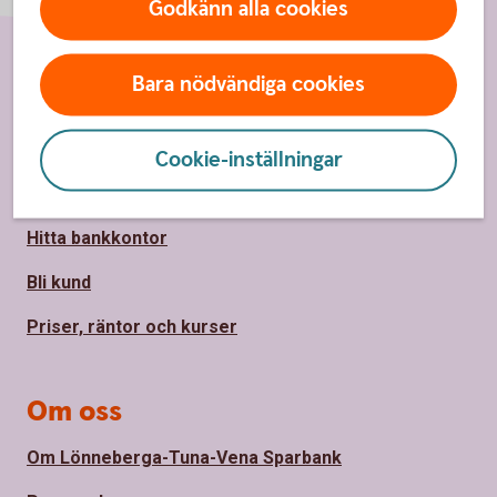
Godkänn alla cookies
Bara nödvändiga cookies
Sidfot
Hitta snabbt
Kontakta oss
Cookie-inställningar
Spärrhjälp
Hitta bankkontor
Bli kund
Priser, räntor och kurser
Om oss
Om Lönneberga-Tuna-Vena Sparbank