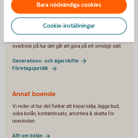
Bara nödvändiga cookies
Generationsskifte
Cookie-inställningar
Planerar ett ägarskifte i ditt företag eller har andra
stora tillgångar? Då kan det vara bra att skaffa sig en
överblick på hur det går att göra på ett smidigt sätt.
Generations- och
ägarskifte
Företagsjuridik
Annat boende
Vi reder ut hur det funkar att köpa/sälja, lägga bud,
söka bolån, kontantinsats, amortera & skatta för
reavinsten.
Allt om
bolån