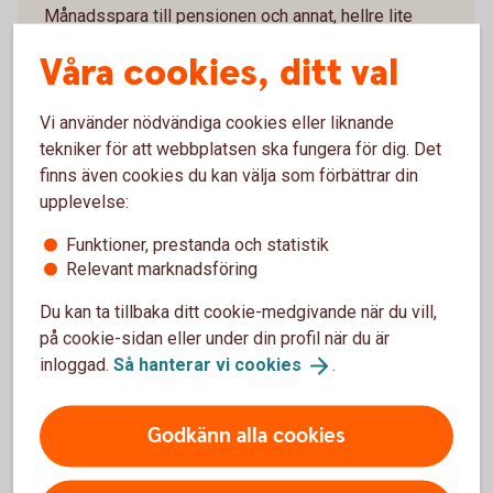
Månadsspara till pensionen och annat, hellre lite
men regelbundet. Tänk också på att anpassa ditt
Våra cookies, ditt val
sparande efter hur lång tid det är kvar tills du ska
använda det. Hitta det sätt att spara på som passar
dig och dina mål.
Vi använder nödvändiga cookies eller liknande
tekniker för att webbplatsen ska fungera för dig. Det
Spara och
placera
finns även cookies du kan välja som förbättrar din
Pension
upplevelse:
Funktioner, prestanda och statistik
Relevant marknadsföring
Trygghet
Du kan ta tillbaka ditt cookie-medgivande när du vill,
Vi hjälper dig med liv- och sakförsäkringar. Och du
på cookie-sidan eller under din profil när du är
kan få råd om familjejuridik, till exempel testamente,
inloggad.
Så hanterar vi
cookies
.
arv & gåva.
Godkänn alla cookies
Försäkringar
Familjejuridik och juridiska
tjänster