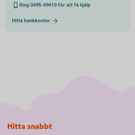
Ring 0495-49410 för att få hjälp
Hitta
bankkontor
Sidfot
Hitta snabbt