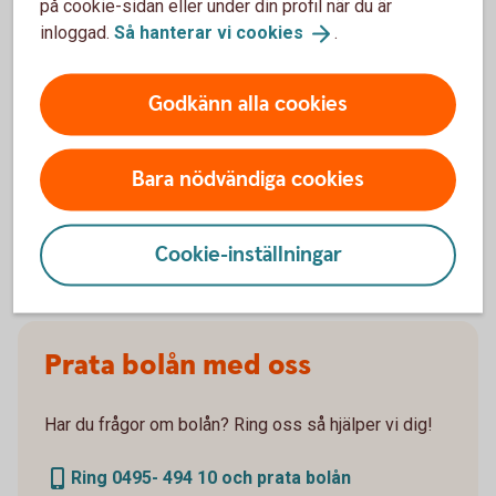
på cookie-sidan eller under din profil när du är
Exemplet bygger på månatliga aviseringar,
inloggad.
Så hanterar vi
cookies
.
uppläggningsavgift om 750 kr och
aviseringskostnad. Aviseringskostnaderna är 0 kr
om du får dessa i internetbanken, 45 kr om du vill ha
Godkänn alla cookies
dem postalt. Valutakursförändringar kan komma att
påverka beloppen som du ska betala om du till
exempel har inkomst i annan valuta än lånet. Lånet
Bara nödvändiga cookies
förutsätter att säkerhet lämnas i form av pant i
bostad.
Cookie-inställningar
Prata bolån med oss
Har du frågor om bolån? Ring oss så hjälper vi dig!
Ring 0495- 494 10 och prata bolån