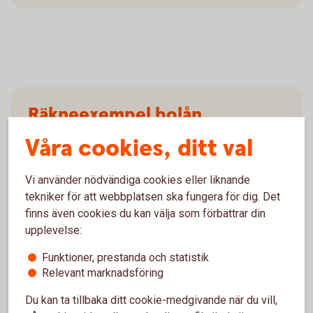
Räkneexempel bolån
Våra cookies, ditt val
Ett lånebelopp på 1 000 000 kronor, till 3,89 %
ränta (3 mån bunden, listränta senast ändrad
Vi använder nödvändiga cookies eller liknande
2026-05-29), med rak amortering
tekniker för att webbplatsen ska fungera för dig. Det
återbetalningstid 50 år, effektiv ränta: 3,98 %.
Första månadsbetalningen inklusive amortering
finns även cookies du kan välja som förbättrar din
är 4 908 kronor, sista månadsbetalningen
upplevelse:
inklusive amortering är 1 672 kronor, totalt
Funktioner, prestanda och statistik
belopp att betala om räntan är oförändrad under
Relevant marknadsföring
lånets löptid är 1 974 121 kronor. Antalet
avbetalningar är 600 stycken.
Du kan ta tillbaka ditt cookie-medgivande när du vill,