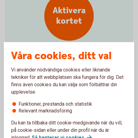
Aktivera
kortet
Våra cookies, ditt val
Kom igång med det nya kortet
Vi använder nödvändiga cookies eller liknande
Aktivera ditt
kort
tekniker för att webbplatsen ska fungera för dig. Det
finns även cookies du kan välja som förbättrar din
upplevelse:
Funktioner, prestanda och statistik
Relevant marknadsföring
Du kan ta tillbaka ditt cookie-medgivande när du vill,
Handla på
på cookie-sidan eller under din profil när du är
inloggad.
Så hanterar vi
cookies
.