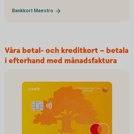
Bankkort
Maestro
Våra betal- och kreditkort – betala
i efterhand med månadsfaktura