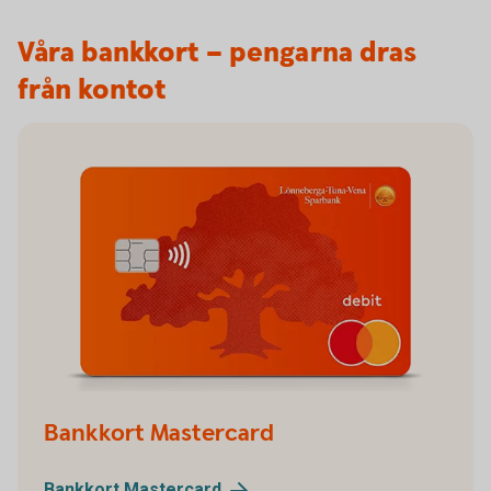
Våra bankkort – pengarna dras
från kontot
Bankkort Mastercard
Bankkort
Mastercard