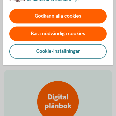
nätet
Godkänn alla cookies
Bara nödvändiga cookies
Börja shoppa på nätet med kortet
Handla på nätet med
kort
Cookie-inställningar
Digital
plånbok