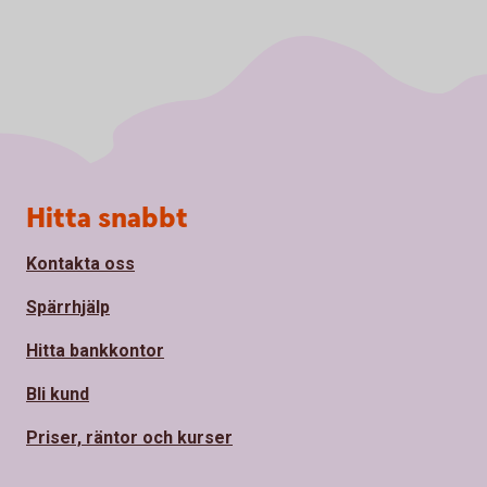
Sidfot
Hitta snabbt
Kontakta oss
Spärrhjälp
Hitta bankkontor
Bli kund
Priser, räntor och kurser