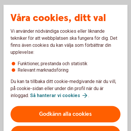
Våra cookies, ditt val
Så här fungerar bankkort Maestro
Råd och tips
Vi använder nödvändiga cookies eller liknande
tekniker för att webbplatsen ska fungera för dig. Det
finns även cookies du kan välja som förbättrar din
Villkor kort
upplevelse:
Komplettera ditt kort
Funktioner, prestanda och statistik
Relevant marknadsföring
Du kan ta tillbaka ditt cookie-medgivande när du vill,
på cookie-sidan eller under din profil när du är
Spärra kortet
inloggad.
Så hanterar vi
cookies
.
Förlorat ditt kort?
Godkänn alla cookies
Spärra och ersätt ditt kort i