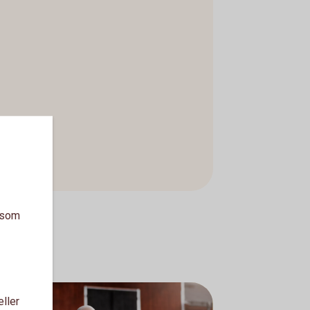
a som
eller