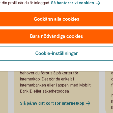
 din profil när du är inloggad.
Så hanterar vi
cookies
.
Godkänn alla cookies
Bara nödvändiga cookies
Börja handla på nätet
Cookie-inställningar
Du kan börja handla med ditt kort direkt, i
butik. Men för att kunna shoppa på nätet,
behöver du först slå på kortet för
a
internetköp. Det gör du enkelt i
internetbanken eller i appen, med Mobilt
f
BankID eller säkerhetsdosa.
Slå på/av ditt kort för
internetköp
k