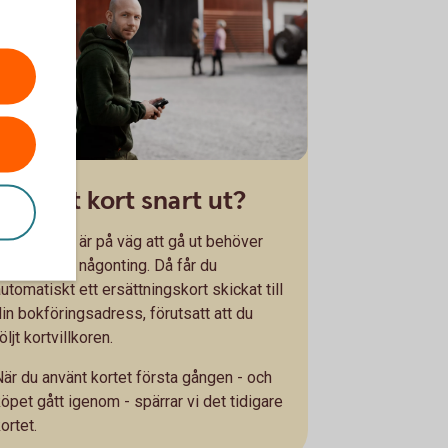
Går ditt kort snart ut?
Om ditt kort är på väg att gå ut behöver
du inte göra någonting. Då får du
utomatiskt ett ersättningskort skickat till
din bokföringsadress, förutsatt att du
öljt kortvillkoren.
När du använt kortet första gången - och
köpet gått igenom - spärrar vi det tidigare
ortet.