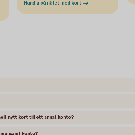
Handla på nätet med
kort
elt nytt kort till ett annat konto?
 gemensamt konto?