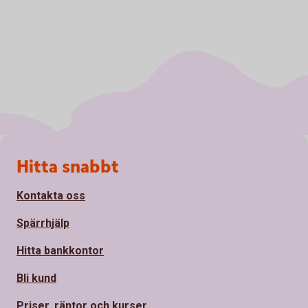
Sidfot
Hitta snabbt
Kontakta oss
Spärrhjälp
Hitta bankkontor
Bli kund
Priser, räntor och kurser