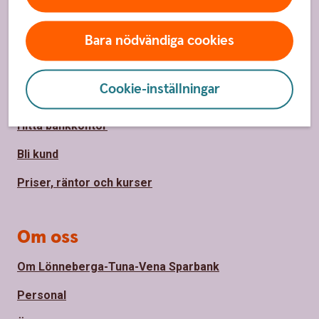
Sidfot
Hitta snabbt
Bara nödvändiga cookies
Kontakta oss
Cookie-inställningar
Spärrhjälp
Hitta bankkontor
Bli kund
Priser, räntor och kurser
Om oss
Om Lönneberga-Tuna-Vena Sparbank
Personal