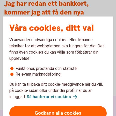
Jag har redan ett bankkort,
kommer jag att få den nya
versionen av kortet?
Våra cookies, ditt val
Har du redan ett bankkort behåller du det tills
giltighetstiden löpt ut. Har du nyligen beställt ett nytt kort
Vi använder nödvändiga cookies eller liknande
kommer du att få den nya versionen av kortet.
tekniker för att webbplatsen ska fungera för dig. Det
finns även cookies du kan välja som förbättrar din
upplevelse:
Funktioner, prestanda och statistik
Relevant marknadsföring
Du kan ta tillbaka ditt cookie-medgivande när du vill,
på cookie-sidan eller under din profil när du är
inloggad.
Så hanterar vi
cookies
.
Godkänn alla cookies