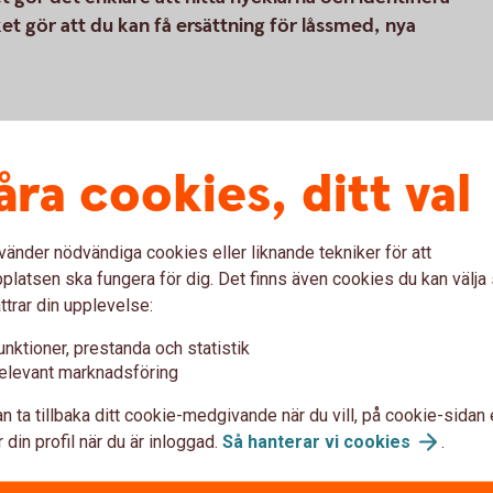
et gör att du kan få ersättning för låssmed, nya
r används för att identifiera dina nycklar
åra cookies, ditt val
vänder nödvändiga cookies eller liknande tekniker för att
latsen ska fungera för dig. Det finns även cookies du kan välj
elbricka och bagagebricka –
ttrar din upplevelse:
 kort
unktioner, prestanda och statistik
elevant marknadsföring
inum
n ta tillbaka ditt cookie-medgivande när du vill, på cookie-sidan 
 din profil när du är inloggad.
Så hanterar vi
cookies
.