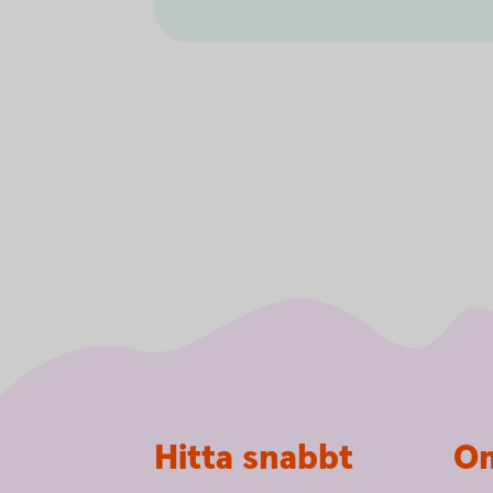
Sidfot
Hitta snabbt
Om