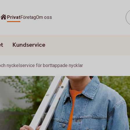
Privat
Företag
Om oss
et
Kundservice
och nyckelservice för borttappade nycklar