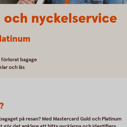
 och nyckelservice
latinum
a förlorat bagage
lar och lås
?
ed bagaget på resan? Med Mastercard Guld och Platinum
 gör det enklare att hitta nycklarna och identifiera