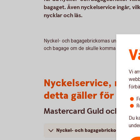
bagaget. Även nyckelservice ingår, vilk
nycklar och lås.
Nyckel- och bagagebrickornas unika ID-numme
och bagage om de skulle komma bort.
V
Vi an
webbp
Nyckelservice, nyck
förbä
detta gäller för våra
F
R
Mastercard Guld och Plat
Du ka
under
Nyckel- och bagagebrickor