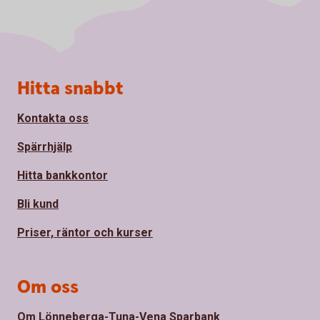
Sidfot
Hitta snabbt
Kontakta oss
Spärrhjälp
Hitta bankkontor
Bli kund
Priser, räntor och kurser
Om oss
Om Lönneberga-Tuna-Vena Sparbank