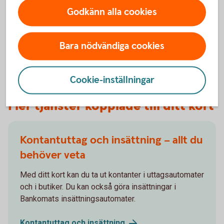
Antingen kan du spärra och ersätta kortet eller stänga det
Godkänn alla cookies
tillfälligt
Spärra
kort
Bara nödvändiga cookies
Stänga kort
tillfälligt
Cookie-inställningar
Fler tjänster kopplade till ditt kort
Kontantuttag och insättning – allt du
behöver veta
Med ditt kort kan du ta ut kontanter i uttagsautomater
och i butiker. Du kan också göra insättningar i
Bankomats insättningsautomater.
Kontantuttag och
insättning