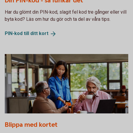
Din PIN-kod - så funkar det
Har du glömt din PIN-kod, slagit fel kod tre gånger eller vill
byta kod? Läs om hur du gör och ta del av våra tips.
PIN-kod till ditt
kort
Two men with a laptop paying for their coffee in a café
Blippa med kortet