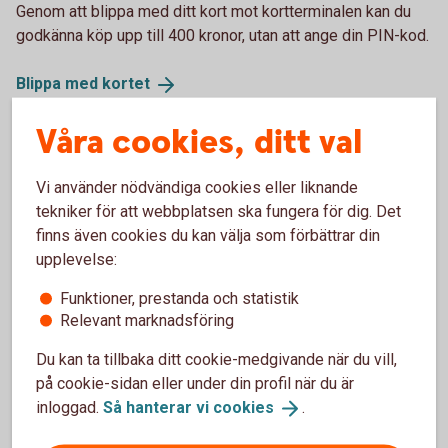
Genom att blippa med ditt kort mot kortterminalen kan du
godkänna köp upp till 400 kronor, utan att ange din PIN-kod.
Blippa med
kortet
Våra cookies, ditt val
Vi använder nödvändiga cookies eller liknande
tekniker för att webbplatsen ska fungera för dig. Det
finns även cookies du kan välja som förbättrar din
upplevelse:
Funktioner, prestanda och statistik
Relevant marknadsföring
Du kan ta tillbaka ditt cookie-medgivande när du vill,
Young man looking at his phone
på cookie-sidan eller under din profil när du är
Spärra eller stänga kort?
inloggad.
Så hanterar vi
cookies
.
Om du blivit av med ditt kort är det viktigt att agera snabbt.