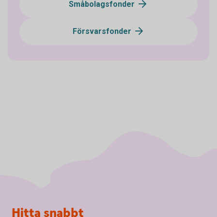
Småbolagsfonder
Försvarsfonder
Sidfot
Hitta snabbt