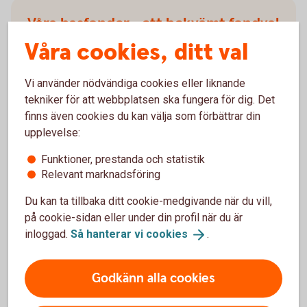
Våra basfonder - ett bekvämt fondval
Våra cookies, ditt val
Har du svårt att välja fond? Med våra fonder
Swedbank Robur Bas blir det lättare att välja. Det
Vi använder nödvändiga cookies eller liknande
enda du behöver fundera över är hur länge du ska
tekniker för att webbplatsen ska fungera för dig. Det
spara och om du vill ta mer eller mindre risk. Sedan
finns även cookies du kan välja som förbättrar din
sköter vi förvaltningen åt dig och anpassar fonderna
upplevelse:
efter vad som händer på marknaden.
Funktioner, prestanda och statistik
Basfonder - Swedbank Robur
Bas
Relevant marknadsföring
Du kan ta tillbaka ditt cookie-medgivande när du vill,
på cookie-sidan eller under din profil när du är
inloggad.
Så hanterar vi
cookies
.
Mer information
Godkänn alla cookies
Fondtyper - lär dig mer om olika typer av
fonder