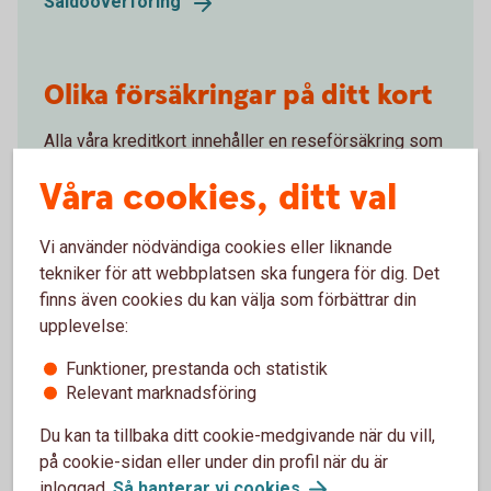
Saldoöverföring
Olika försäkringar på ditt kort
Alla våra kreditkort innehåller en reseförsäkring som
ger lite mer trygghet när du reser. Även olika
Våra cookies, ditt val
köpförsäkringar ingår, till exempel drulleförsäkring,
prisgaranti och förlängd garanti. Du kan även teckna
betalningsskydd som ger extra skydd om du skulle
Vi använder nödvändiga cookies eller liknande
bli sjuk eller arbetslös.
tekniker för att webbplatsen ska fungera för dig. Det
finns även cookies du kan välja som förbättrar din
Försäkringar på ditt
kort
upplevelse:
Funktioner, prestanda och statistik
Relevant marknadsföring
Du kan ta tillbaka ditt cookie-medgivande när du vill,
på cookie-sidan eller under din profil när du är
inloggad.
Så hanterar vi
cookies
.