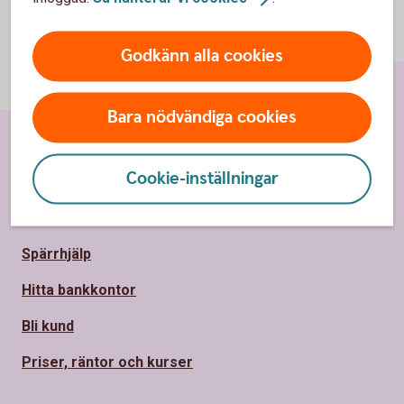
Godkänn alla cookies
Bara nödvändiga cookies
Sidfot
Hitta snabbt
Cookie-inställningar
Kontakta oss
Spärrhjälp
Hitta bankkontor
Bli kund
Priser, räntor och kurser