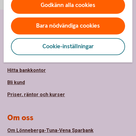
Godkänn alla cookies
Bara nödvändiga cookies
Sidfot
Hitta snabbt
Cookie-inställningar
Kontakta oss
Spärrhjälp
Hitta bankkontor
Bli kund
Priser, räntor och kurser
Om oss
Om Lönneberga-Tuna-Vena Sparbank