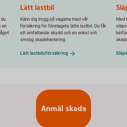
Lätt lastbil
Slä
 du
Känn dig trygg på vägarna med vår
Med h
h en
försäkring för företagets lätta lastbil. Du får
släpv
något
ett omfattande skydd och en enkel och
helfö
smidig skadehantering.
skado
Lätt
lastbilsförsäkring
Släp
Anmäl skada