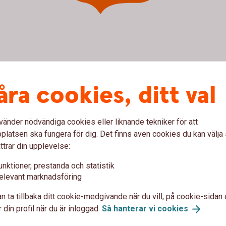
åra cookies, ditt val
lefon
vänder nödvändiga cookies eller liknande tekniker för att
 samarbetspartner Tre Kronor Försäkring för att
latsen ska fungera för dig. Det finns även cookies du kan välj
ttrar din upplevelse:
unktioner, prestanda och statistik
elevant marknadsföring
n ta tillbaka ditt cookie-medgivande när du vill, på cookie-sidan 
ar 09-17.
 din profil när du är inloggad.
Så hanterar vi
cookies
.
7 16 00
.