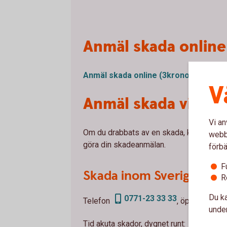
Anmäl skada online
Anmäl skada online
(3kronor.se)
V
Anmäl skada via te
Vi an
Om du drabbats av en skada, kontakta vår
webbp
göra din skadeanmälan.
förbä
F
Skada inom Sverige
R
Du ka
0771-23 33 33
Telefon
, öppet vardag
under
0771-5
Tid akuta skador, dygnet runt: