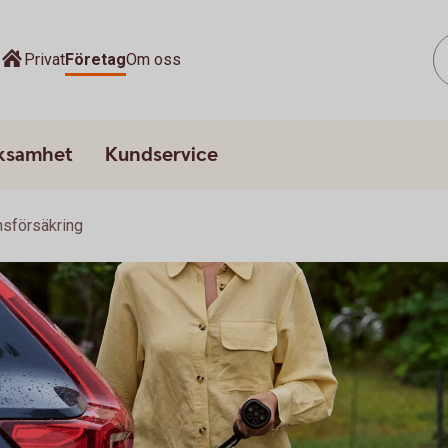
Privat
Företag
Om oss
rksamhet
Kundservice
sförsäkring