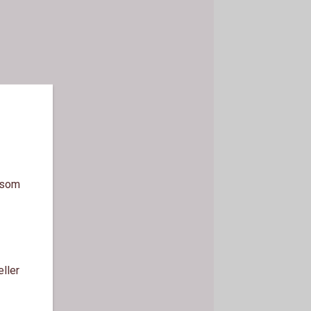
a som
eller