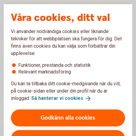
Aktivera pushnotiser för inkommen
Våra cookies, ditt val
swishbetalning
Vi använder nödvändiga cookies eller liknande
tekniker för att webbplatsen ska fungera för dig. Det
Engagemangsbesked
finns även cookies du kan välja som förbättrar din
Aktivera vår telefontjänst eller en ny
företagskod
upplevelse:
Funktioner, prestanda och statistik
Relevant marknadsföring
Låneöversikt och kommande dragningar
Du kan ta tillbaka ditt cookie-medgivande när du vill,
på cookie-sidan eller under din profil när du är
Hitta IBAN och BIC
inloggad.
Så hanterar vi
cookies
.
Signeringshistorik på filbetalningar
Godkänn alla cookies
Återrapportering och avvisade betalfiler