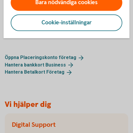
Bara nödvändiga cookies
Byt namn på konto
Cookie-inställningar
Anslut bokföringssystem till Fortnox och Spiris
(Visma eEkonomi)
Öppna Placeringskonto
företag
Hantera bankkort
Business
Hantera Betalkort
Företag
Vi hjälper dig
Digital Support