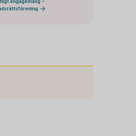
ntligt engagemang –
adsrättsförening