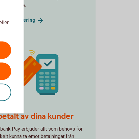
r era behov.
och
finansiering
eller
Blip Your Card
betalt av dina kunder
ank Pay erbjuder allt som behövs för
nkelt kunna ta emot betalningar från