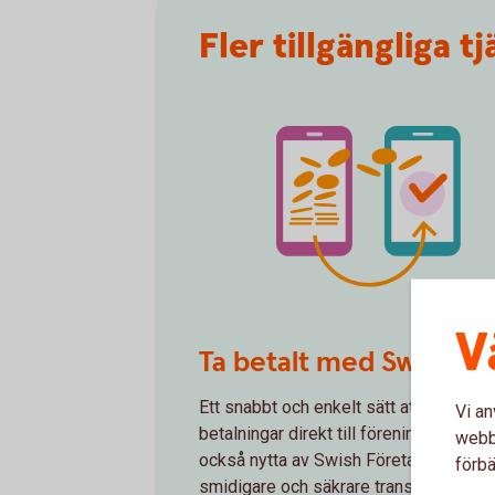
Fler tillgängliga t
V
Spot transfer money
Ta betalt med Swish
Ett snabbt och enkelt sätt att ta emot
Vi an
betalningar direkt till föreningens kont
webbp
också nytta av Swish Företagsapp för
förbä
smidigare och säkrare transaktioner.