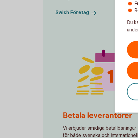
F
R
Swish
Företag
Du ka
under
spot money 1
Betala leverantörer
Vi erbjuder smidiga betallösningar
för både svenska och internationel