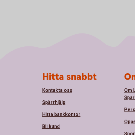
Sidfot
Hitta snabbt
Om
Kontakta oss
Om 
Spar
Spärrhjälp
Pers
Hitta bankkontor
Öppe
Bli kund
Spon