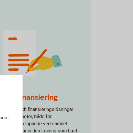
y-law_contract.svg
 och finansiering
bjuder lån och finansieringslösningar
lla verksamheter, både för
a som
teringar och löpande verksamhet.
ammans hittar vi den lösning som bäst