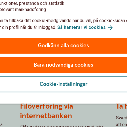
*Kontot omfattas av insättningsgarantin.
unktioner, prestanda och statistik
passa
elevant marknadsföring
Placeringskonto
Företag
Lån 
n ta tillbaka ditt cookie-medgivande när du vill, på cookie-sidan 
 din profil när du är inloggad.
Så hanterar vi
cookies
.
Godkänn alla cookies
Bara nödvändiga cookies
Cookie-inställningar
Self service
Spot 
Filöverföring via
Ta 
internetbanken
Swedb
la
att e