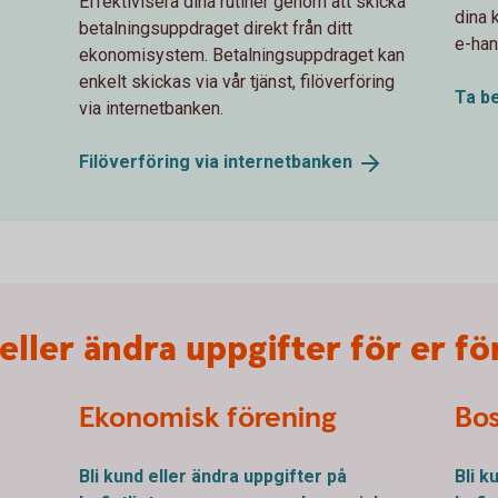
Effektivisera dina rutiner genom att skicka
dina 
betalningsuppdraget direkt från ditt
e-han
ekonomisystem. Betalningsuppdraget kan
enkelt skickas via vår tjänst, filöverföring
Ta be
via internetbanken.
Filöverföring via
internetbanken
eller ändra uppgifter för er f
Ekonomisk förening
Bos
Bli kund eller ändra uppgifter på
Bli k