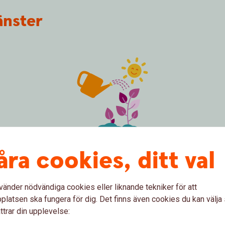
jänster
åra cookies, ditt val
spot plants growing
famil
Placeringskonto Företag
Lån
Med Placeringskonto Företag skapar ni en
Vi er
vänder nödvändiga cookies eller liknande tekniker för att
o. Dra
ekonomisk buffert, samtidigt som pengarna
för a
latsen ska fungera för dig. Det finns även cookies du kan välj
 ännu
alltid finns tillgängliga.
inves
ttrar din upplevelse:
Tills