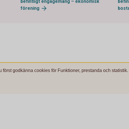
befintligt engagemang – ekonomisk
befi
förening
bost
u först godkänna cookies för Funktioner, prestanda och statistik.