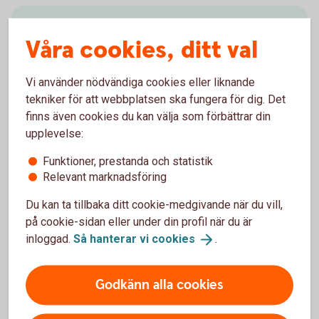
Tänk på att ditt kort är en
Våra cookies, ditt val
värdehandling
Vi använder nödvändiga cookies eller liknande
Lämna aldrig ut kortuppgifter eller koder via e-post,
tekniker för att webbplatsen ska fungera för dig. Det
Facebook, om du blir uppringd via telefon eller
finns även cookies du kan välja som förbättrar din
liknande. Du får aldrig avslöja kod eller lösenord för
upplevelse:
någon.
Funktioner, prestanda och statistik
Relevant marknadsföring
Så använder du ditt företagskort
säkert
Du kan ta tillbaka ditt cookie-medgivande när du vill,
på cookie-sidan eller under din profil när du är
inloggad.
Så hanterar vi
cookies
.
Har du
Godkänn alla cookies
prenumerationstjänster?