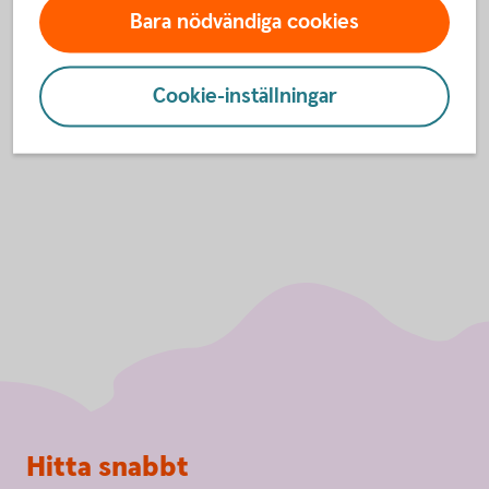
Bara nödvändiga cookies
Har du prenumerationstjänster, exempelvis iTunes
eller Spotify, kom då ihåg att meddela ditt nya
kortnummer.
Cookie-inställningar
Sidfot
Hitta snabbt