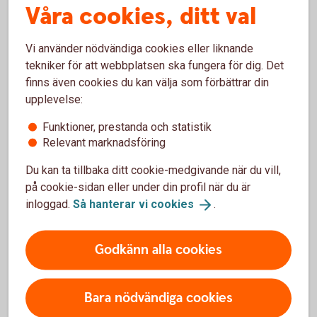
Våra cookies, ditt val
Vad händer efter godkänd
Vi använder nödvändiga cookies eller liknande
tekniker för att webbplatsen ska fungera för dig. Det
anmälan?
finns även cookies du kan välja som förbättrar din
upplevelse:
Efter godkänd ändringsanmälan får föreningen ett
bekräftelsebrev. Om föreningen har behov av att
Funktioner, prestanda och statistik
ansluta ytterligare tjänster eller användare av
Relevant marknadsföring
föreningens internetbank kan nu föreningens
Du kan ta tillbaka ditt cookie-medgivande när du vill,
fullmaktshavare besöka ett av våra kontor för
på cookie-sidan eller under din profil när du är
uppdateringen.
inloggad.
Så hanterar vi
cookies
.
Har ni valt att föreningen ska företrädas två i
förening ska båda fullmaktshavarna samtidigt
Godkänn alla cookies
besöka kontoret.
Användare och behörigheter – Så kommer du
Bara nödvändiga cookies
igång med
internetbanken