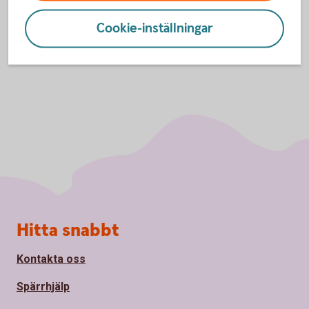
Cookie-inställningar
Sidfot
Hitta snabbt
Kontakta oss
Spärrhjälp