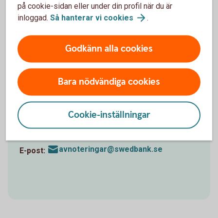
handläggning av ärendet.
på cookie-sidan eller under din profil när du är
inloggad.
Så hanterar vi
cookies
.
För att skicka begäran om avnotering
behöver vi:
Godkänn alla cookies
Lånenummer / referensnummer som är kopplad
till pantnoteringen.
Bara nödvändiga cookies
Mäklarbild / lägenhetsförteckning.
Skriv objektet i ämnesraden.
Cookie-inställningar
Bostadsrättsföreningens namn och
lägenhetsnummer.
avnoteringar@swedbank.se
E-post: