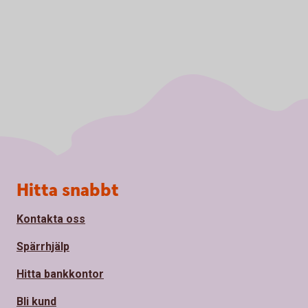
Sidfot
Hitta snabbt
Kontakta oss
Spärrhjälp
Hitta bankkontor
Bli kund