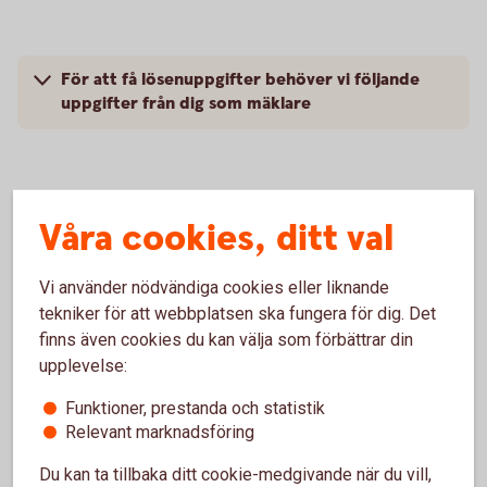
För att få lösenuppgifter behöver vi följande
uppgifter från dig som mäklare
Våra cookies, ditt val
Avnotering av pant
Begäran om avnotering av pant på bostadsrätt
Vi använder nödvändiga cookies eller liknande
skickas av oss cirka 1 vecka efter att lån har blivit
tekniker för att webbplatsen ska fungera för dig. Det
löst.
finns även cookies du kan välja som förbättrar din
upplevelse:
Avnotering av gamla pantsättningar
Funktioner, prestanda och statistik
Relevant marknadsföring
Om det vid försäljning upptäcks att det ligger
gammal pant mot objektet kontaktar ni oss för
Du kan ta tillbaka ditt cookie-medgivande när du vill,